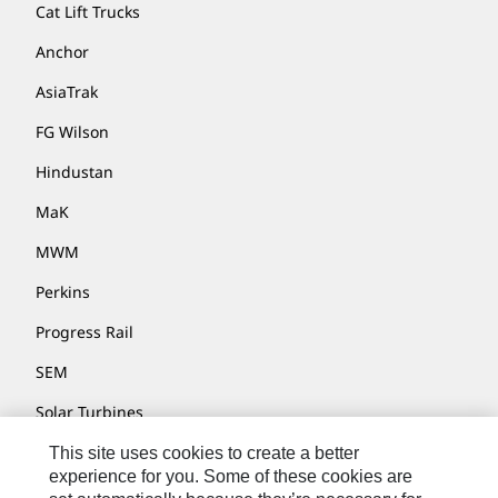
Cat Lift Trucks
Anchor
AsiaTrak
FG Wilson
Hindustan
MaK
MWM
Perkins
Progress Rail
SEM
Solar Turbines
SPM Oil & Gas
This site uses cookies to create a better
experience for you. Some of these cookies are
Turner Powertrain Systems