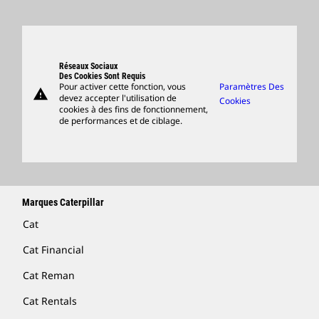
Postulez Dès À Présent
Sites Dans Le Monde
Produits
Centre De Visiteurs Et Musée
Pièces
Support
Réseaux Sociaux
Des Cookies Sont Requis
Pour activer cette fonction, vous
Paramètres Des
warning
Merchandise
devez accepter l'utilisation de
Cookies
cookies à des fins de fonctionnement,
Rechercher Un Concessionnaire
de performances et de ciblage.
Marques Caterpillar
Cat
Cat Financial
Cat Reman
Cat Rentals