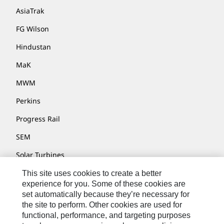
AsiaTrak
FG Wilson
Hindustan
MaK
MWM
Perkins
Progress Rail
SEM
Solar Turbines
SPM Oil & Gas
This site uses cookies to create a better
experience for you. Some of these cookies are
Turner Powertrain Systems
set automatically because they’re necessary for
the site to perform. Other cookies are used for
functional, performance, and targeting purposes