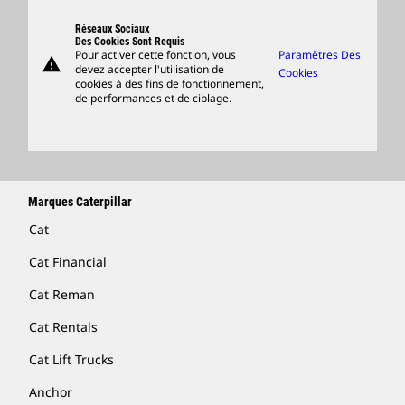
Support
Réseaux Sociaux
Des Cookies Sont Requis
Pour activer cette fonction, vous
Paramètres Des
warning
Merchandise
devez accepter l'utilisation de
Cookies
cookies à des fins de fonctionnement,
Rechercher Un Concessionnaire
de performances et de ciblage.
Marques Caterpillar
Cat
Cat Financial
Cat Reman
Cat Rentals
Cat Lift Trucks
Anchor