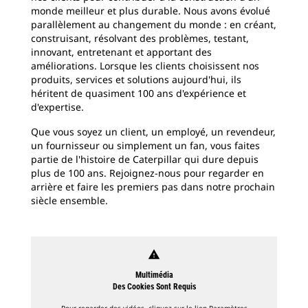
monde meilleur et plus durable. Nous avons évolué
parallèlement au changement du monde : en créant,
construisant, résolvant des problèmes, testant,
innovant, entretenant et apportant des
améliorations. Lorsque les clients choisissent nos
produits, services et solutions aujourd'hui, ils
héritent de quasiment 100 ans d'expérience et
d'expertise.
Que vous soyez un client, un employé, un revendeur,
un fournisseur ou simplement un fan, vous faites
partie de l'histoire de Caterpillar qui dure depuis
plus de 100 ans. Rejoignez-nous pour regarder en
arrière et faire les premiers pas dans notre prochain
siècle ensemble.
warning
Multimédia
Des Cookies Sont Requis
Pour regarder des vidéos, cliquez sur le lien Paramètres