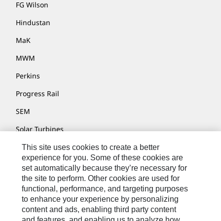
FG Wilson
Hindustan
MaK
MWM
Perkins
Progress Rail
SEM
Solar Turbines
SPM Oil & Gas
This site uses cookies to create a better
experience for you. Some of these cookies are
Turner Powertrain Systems
set automatically because they’re necessary for
the site to perform. Other cookies are used for
functional, performance, and targeting purposes
to enhance your experience by personalizing
Nous Contacter
content and ads, enabling third party content
Plan Du Site
and features, and enabling us to analyze how