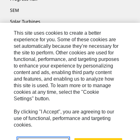
SEM
Solar Turbines
SPM Oil & Gas
This site uses cookies to create a better
experience for you. Some of these cookies are
Turner Powertrain Systems
set automatically because they’re necessary for
the site to perform. Other cookies are used for
functional, performance, and targeting purposes
to enhance your experience by personalizing
Nous Contacter
content and ads, enabling third party content
Plan Du Site
and features, and enabling us to analyze how
this site is used. To learn more or to manage
Cookie Settings
cookies at any time, select the "Cookie
Settings" button.
Mentions Légales
Confidentialité
By clicking "I Accept", you are agreeing to our
use of functional, performance and targeting
Cat.com
cookies.
Caterpillar © 2026. Tous droits réservés.