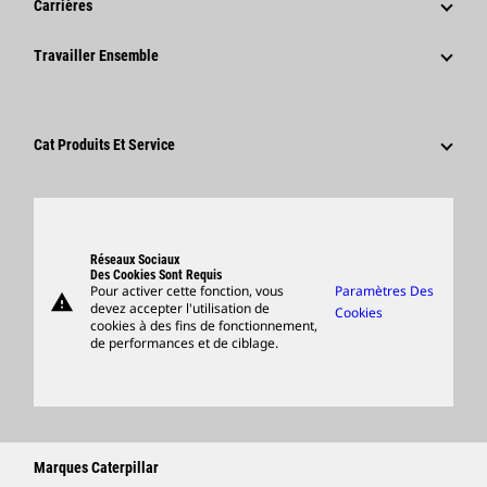
Carrières
Fondation Caterpillar
Informations Presse
Pourquoi Choisir Caterpillar ?
Travailler Ensemble
Code De Conduite
Réseaux Sociaux
Domaines Professionnels
Employés Et Retraités
Développement Durable
Culture
Fournisseurs
Innovation
Cat Produits Et Service
Postulez Dès À Présent
Sites Dans Le Monde
Produits
Centre De Visiteurs Et Musée
Pièces
Support
Réseaux Sociaux
Des Cookies Sont Requis
Pour activer cette fonction, vous
Paramètres Des
warning
Merchandise
devez accepter l'utilisation de
Cookies
cookies à des fins de fonctionnement,
Rechercher Un Concessionnaire
de performances et de ciblage.
Marques Caterpillar