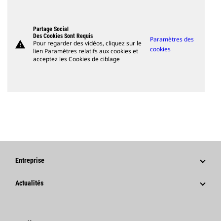
Partage Social
Des Cookies Sont Requis
Paramètres des
warning
Pour regarder des vidéos, cliquez sur le
cookies
lien Paramètres relatifs aux cookies et
acceptez les Cookies de ciblage
Entreprise
Stratégie
Actualités
Gouvernance
Actualités Et Articles De Fond
Historique
Communiqués De Presse De L'entreprise