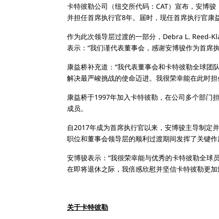
卡特彼勒公司（纽交所代码：CAT）宣布，安博骏（D.
并担任首席执行官8年。届时，现任首席执行官康益桥（J
作为此次领导层过渡的一部分，Debra L. Reed-K
表示：“我们谨代表董事会，感谢安博骏作为首席
康益桥补充道：“我代表董事会和卡特彼勒全球团
解决最严峻挑战的使命迈进。我很荣幸能在此时担
康益桥于1997年加入卡特彼勒，在公司多个部门
成员。
自2017年成为首席执行官以来，安博骏主导制定
职位和董事会领导层的顺利过渡期间发挥了关键作
安博骏表示：“我很荣幸能与优秀的卡特彼勒全球
在即将退休之际，我倍感欣慰并坚信卡特彼勒更加
关于卡特彼勒