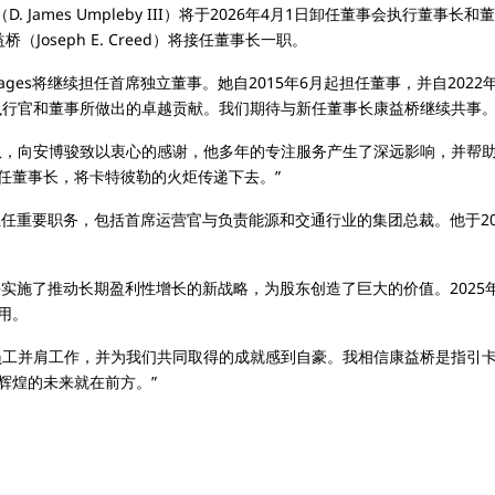
 James Umpleby III）将于2026年4月1日卸任董事会执行董
oseph E. Creed）将接任董事长一职。
lages将继续担任首席独立董事。她自2015年6月起担任董事，并自2022年6月起
执行官和董事所做出的卓越贡献。我们期待与新任董事长康益桥继续共事。
队，向安博骏致以衷心的感谢，他多年的专注服务产生了深远影响，并帮
任董事长，将卡特彼勒的火炬传递下去。”
担任重要职务，包括首席运营官与负责能源和交通行业的集团总裁。他于20
并实施了推动长期盈利性增长的新战略，为股东创造了巨大的价值。202
用。
员工并肩工作，并为我们共同取得的成就感到自豪。我相信康益桥是指引
辉煌的未来就在前方。”