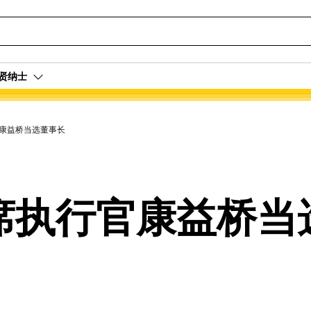
贤纳士
康益桥当选董事长
席执行官康益桥当