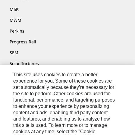
MaK
MWM
Perkins
Progress Rail
SEM
Solar Turbines
SPM Oil & Gas
This site uses cookies to create a better
experience for you. Some of these cookies are
Turner Powertrain Systems
set automatically because they’re necessary for
the site to perform. Other cookies are used for
functional, performance, and targeting purposes
to enhance your experience by personalizing
联系我们
content and ads, enabling third party content
网站地图
and features, and enabling us to analyze how
this site is used. To learn more or to manage
Cookie Settings
cookies at any time, select the "Cookie