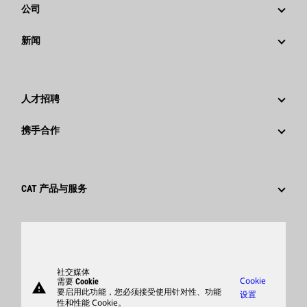
公司
战略
新闻
公司治理
新闻与动态
回首过去：卡特彼勒精彩的历史故事
公司新闻稿
人才招聘
卡特彼勒 基金会
媒体资讯
为什么选择卡特彼勒？
携手合作
行为准则
社交媒体
职业领域
员工和退休人员
可持续发展
文化
供应商
创新
CAT 产品与服务
搜索和申请
全球网点
产品
卡特彼勒访客中心
零件
支持
社交媒体
Cookie
需要 Cookie
warning
商品
要启用此功能，您必须接受使用针对性、功能
设置
性和性能 Cookie。