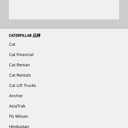
查找卡特彼勒代理商
卡特彼勒客服电话 400-867-0030
Catfinancial.com
CATERPILLAR 品牌
Cat
Cat Financial
Cat Reman
Cat Rentals
Cat Lift Trucks
Anchor
AsiaTrak
FG Wilson
Hindustan