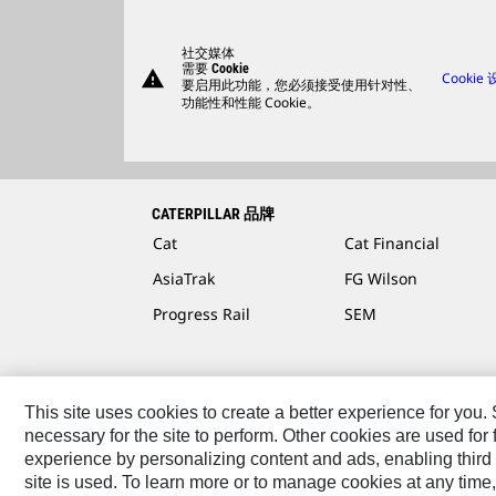
社交媒体
需要 Cookie
warning
Cookie
要启用此功能，您必须接受使用针对性、
功能性和性能 Cookie。
CATERPILLAR 品牌
Cat
Cat Financial
AsiaTrak
FG Wilson
Progress Rail
SEM
This site uses cookies to create a better experience for you
necessary for the site to perform. Other cookies are used fo
联系我们
网站地图
Cookie Settings
法律声明
隐
experience by personalizing content and ads, enabling third 
site is used. To learn more or to manage cookies at any time,
2026 卡特彼勒 保留所有权利