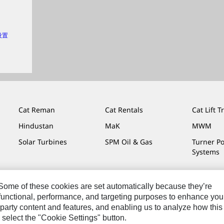
 设置
Cat Reman
Cat Rentals
Cat Lift T
Hindustan
MaK
MWM
Solar Turbines
SPM Oil & Gas
Turner P
Systems
. Some of these cookies are set automatically because they’re
r functional, performance, and targeting purposes to enhance you
私条款
Cat.com
party content and features, and enabling us to analyze how this
 select the "Cookie Settings" button.