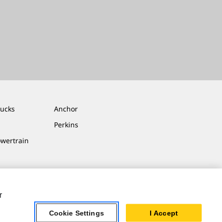
rucks
Anchor
Perkins
owertrain
r
Cookie Settings
I Accept