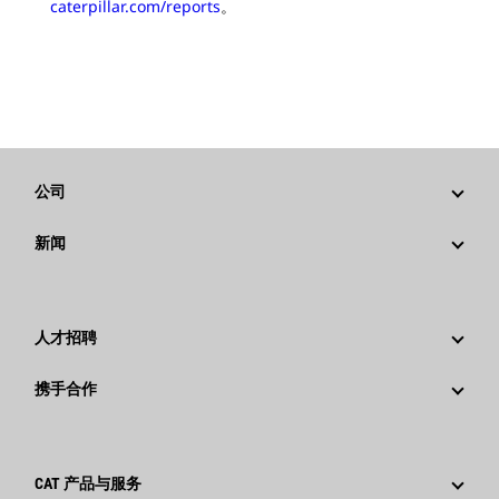
caterpillar.com/reports
。
公司
战略
新闻
公司治理
新闻与动态
回首过去：卡特彼勒精彩的历史故事
公司新闻稿
人才招聘
卡特彼勒 基金会
媒体资讯
为什么选择卡特彼勒？
携手合作
行为准则
社交媒体
职业领域
员工和退休人员
可持续发展
文化
供应商
创新
CAT 产品与服务
搜索和申请