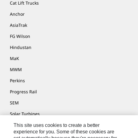
Cat Lift Trucks
Anchor
AsiaTrak
FG Wilson
Hindustan
MaK
MWM
Perkins
Progress Rail
SEM
Solar Turbines
SPM Oil & Gas
This site uses cookies to create a better
experience for you. Some of these cookies are
Turner Powertrain Systems