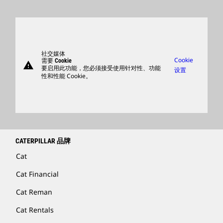
全球网点
产品
卡特彼勒访客中心
零件
支持
社交媒体
Cookie
需要 Cookie
warning
商品
要启用此功能，您必须接受使用针对性、功能
设置
性和性能 Cookie。
查找卡特彼勒代理商
卡特彼勒客服电话 400-867-0030
Catfinancial.com
CATERPILLAR 品牌
Cat
Cat Financial
Cat Reman
Cat Rentals