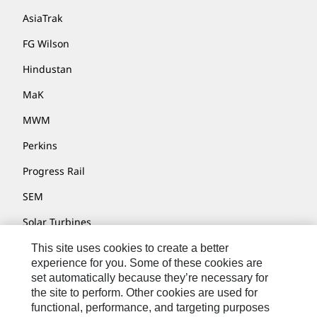
AsiaTrak
FG Wilson
Hindustan
MaK
MWM
Perkins
Progress Rail
SEM
Solar Turbines
SPM Oil & Gas
This site uses cookies to create a better
experience for you. Some of these cookies are
Turner Powertrain Systems
set automatically because they’re necessary for
the site to perform. Other cookies are used for
functional, performance, and targeting purposes