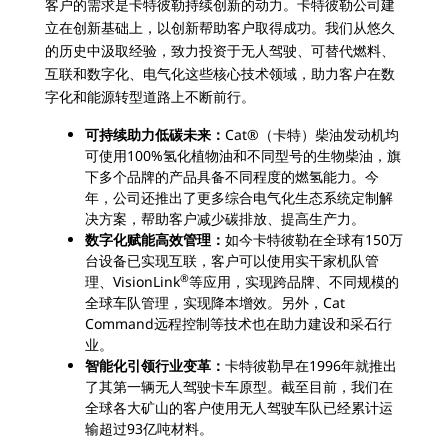
2
/
客户的需求是卡特彼勒持续创新的动力。卡特彼勒公司建
立在创新基础上，以创新帮助客户取得成功。我们从悠久
的历史中汲取经验，致力投资于无人驾驶、可替代燃料、
互联和数字化、电气化这些核心技术领域，助力客户在数
字化和能源转型道路上不断前行。
可持续助力低碳未来：
Cat®（卡特）柴油发动机均
可使用100%氢化植物油和不同型号的生物柴油，旗
下多个品牌的产品具备不同程度的燃氢能力。今
年，公司还推出了更多综合电气化生态系统定制解
决方案，帮助客户减少碳排放、提高生产力。
数字化赋能高效管理：
如今卡特彼勒在全球有150万
台设备已实现互联，客户可以使用实干家机队管
®
理、VisionLink
等应用，实现跨品牌、不同规模的
全球车队管理，实现降本增效。另外，Cat
Command远程控制等技术也在助力建设和采石行
业。
智能化引领行业变革：
卡特彼勒早在1996年就推出
了其第一辆无人驾驶卡车原型。截至目前，我们在
全球各大矿山的客户使用无人驾驶车队已经累计运
输超过93亿吨材料。