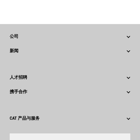
公司
战略
新闻
公司治理
新闻与动态
回首过去：卡特彼勒精彩的历史故事
公司新闻稿
人才招聘
卡特彼勒 基金会
媒体资讯
为什么选择卡特彼勒？
携手合作
行为准则
社交媒体
职业领域
员工和退休人员
可持续发展
文化
供应商
创新
CAT 产品与服务
搜索和申请
全球网点
产品
卡特彼勒访客中心