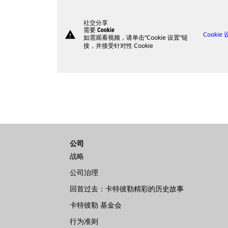
社交分享
需要 Cookie
warning
Cookie
如需观看视频，请单击“Cookie 设置”链
接，并接受针对性 Cookie
公司
战略
公司治理
回首过去：卡特彼勒精彩的历史故事
卡特彼勒 基金会
行为准则