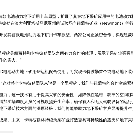
首款电池动力地下矿用卡车原型，扩展了其在地下采矿应用中的电池动力和
特彼勒在澳大利亚塔斯马尼亚州的试验场向纽蒙特矿业（Newmont）等
开发其首款电池动力地下矿用卡车原型。两家公司正紧密合作，实现纽蒙
：“这一里程碑是纽蒙特和卡特彼勒团队之间有力合作的体现，展示了采矿业
作的实力。”
XE LHD电池动力地下矿用铲运机配合使用，将实现卡特彼勒首个纯电动地下
on表示：“这对整个卡特彼勒团队来说是一个里程碑，我们与纽蒙特的合作空
能力，这一技术有助于提高采矿的安全性，如降低在黑暗、狭窄的空间移
加矿场调度人员的可视度提升生产率，确保有人和无人驾驶设备的运行更加
地下采矿技术方面的深厚经验，我们将能够助力地下采矿客户显著提升生
成果。未来，卡特彼勒将持续为采矿业打造更具可持续性的露天和地下采