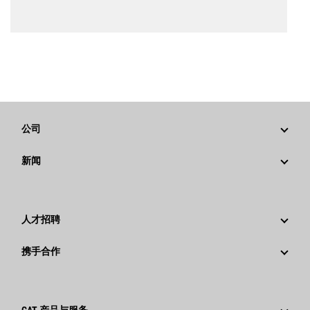
公司
战略
新闻
公司治理
新闻与动态
回首过去：卡特彼勒精彩的历史故事
公司新闻稿
人才招聘
卡特彼勒 基金会
媒体资讯
为什么选择卡特彼勒？
携手合作
行为准则
社交媒体
职业领域
员工和退休人员
可持续发展
文化
供应商
创新