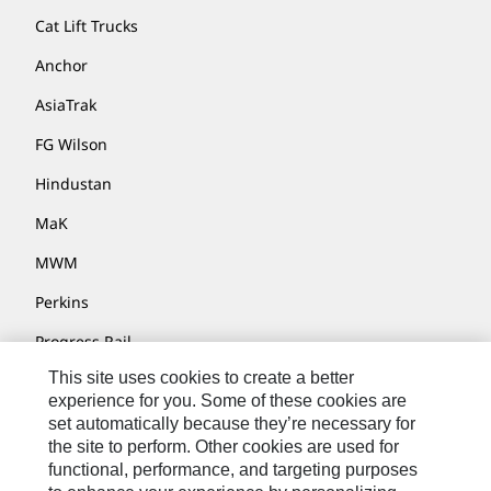
Cat Lift Trucks
Anchor
AsiaTrak
FG Wilson
Hindustan
MaK
MWM
Perkins
Progress Rail
This site uses cookies to create a better
SEM
experience for you. Some of these cookies are
Solar Turbines
set automatically because they’re necessary for
the site to perform. Other cookies are used for
SPM Oil & Gas
functional, performance, and targeting purposes