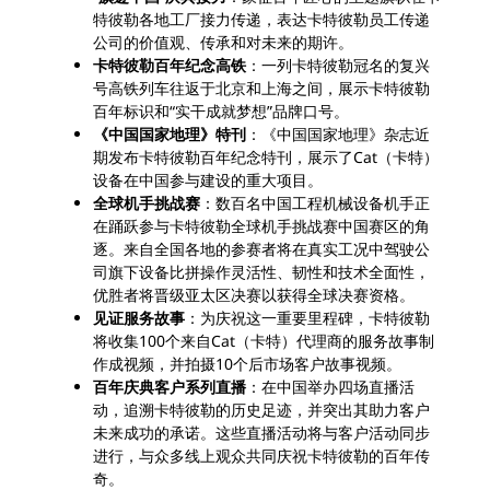
特彼勒各地工厂接力传递，表达卡特彼勒员工传递
公司的价值观、传承和对未来的期许。
卡特彼勒百年纪念高铁
：一列卡特彼勒冠名的复兴
号高铁列车往返于北京和上海之间，展示卡特彼勒
百年标识和“实干成就梦想”品牌口号。
《中国国家地理》特刊
：《中国国家地理》杂志近
期发布卡特彼勒百年纪念特刊，展示了Cat（卡特）
设备在中国参与建设的重大项目。
全球机手挑战赛
：数百名中国工程机械设备机手正
在踊跃参与卡特彼勒全球机手挑战赛中国赛区的角
逐。来自全国各地的参赛者将在真实工况中驾驶公
司旗下设备比拼操作灵活性、韧性和技术全面性，
优胜者将晋级亚太区决赛以获得全球决赛资格。
见证服务故事
：为庆祝这一重要里程碑，卡特彼勒
将收集100个来自Cat（卡特）代理商的服务故事制
作成视频，并拍摄10个后市场客户故事视频。
百年庆典客户系列直播
：在中国举办四场直播活
动，追溯卡特彼勒的历史足迹，并突出其助力客户
未来成功的承诺。这些直播活动将与客户活动同步
进行，与众多线上观众共同庆祝卡特彼勒的百年传
奇。