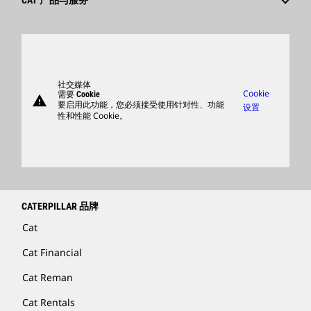
CAT 产品与服务
搜索和申请
全球网点
产品
卡特彼勒访客中心
零件
支持
社交媒体
Cookie
需要 Cookie
warning
商品
要启用此功能，您必须接受使用针对性、功能
设置
性和性能 Cookie。
查找卡特彼勒代理商
卡特彼勒客服电话 400-867-0030
Catfinancial.com
CATERPILLAR 品牌
Cat
Cat Financial
Cat Reman
Cat Rentals