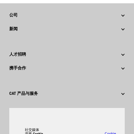
公司
战略
新闻
公司治理
新闻与动态
回首过去：卡特彼勒精彩的历史故事
公司新闻稿
人才招聘
卡特彼勒 基金会
媒体资讯
为什么选择卡特彼勒？
携手合作
行为准则
社交媒体
职业领域
员工和退休人员
可持续发展
文化
供应商
创新
CAT 产品与服务
搜索和申请
全球网点
产品
卡特彼勒访客中心
零件
支持
社交媒体
Cookie