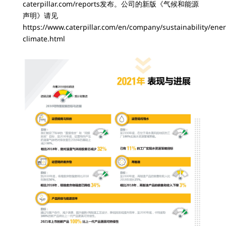
caterpillar.com/reports发布。公司的新版《气候和能源
声明》请见
https://www.caterpillar.com/en/company/sustainability/ene
climate.html