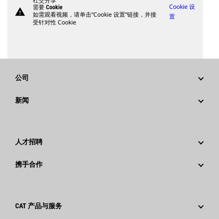
社交分享
Cookie 设
需要 Cookie
warning
如需观看视频，请单击“Cookie 设置”链接，并接
置
受针对性 Cookie
公司
战略
新闻
公司治理
新闻与动态
回首过去：卡特彼勒精彩的历史故事
公司新闻稿
人才招聘
卡特彼勒 基金会
媒体资讯
为什么选择卡特彼勒？
携手合作
行为准则
社交媒体
职业领域
员工和退休人员
可持续发展
文化
供应商
创新
CAT 产品与服务
搜索和申请
全球网点