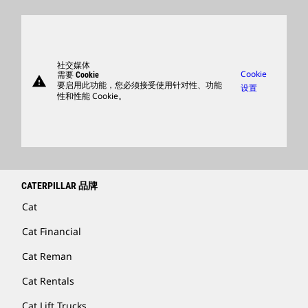
产品
卡特彼勒访客中心
零件
支持
社交媒体
Cookie
需要 Cookie
warning
商品
要启用此功能，您必须接受使用针对性、功能
设置
性和性能 Cookie。
查找卡特彼勒代理商
卡特彼勒客服电话 400-867-0030
Catfinancial.com
CATERPILLAR 品牌
Cat
Cat Financial
Cat Reman
Cat Rentals
Cat Lift Trucks