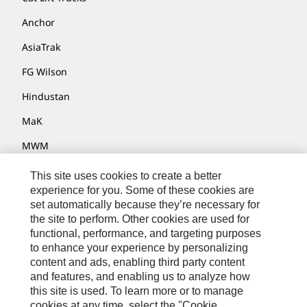
Anchor
AsiaTrak
FG Wilson
Hindustan
MaK
MWM
Perkins
This site uses cookies to create a better
experience for you. Some of these cookies are
Progress Rail
set automatically because they’re necessary for
SEM
the site to perform. Other cookies are used for
functional, performance, and targeting purposes
Solar Turbines
to enhance your experience by personalizing
content and ads, enabling third party content
SPM Oil & Gas
and features, and enabling us to analyze how
this site is used. To learn more or to manage
Turner Powertrain Systems
cookies at any time, select the "Cookie