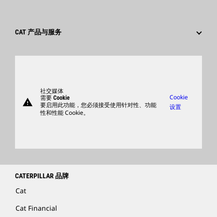
职业领域
员工和退休人员
可持续发展
文化
供应商
创新
CAT 产品与服务
搜索和申请
全球网点
产品
卡特彼勒访客中心
零件
支持
社交媒体
Cookie
需要 Cookie
warning
商品
要启用此功能，您必须接受使用针对性、功能
设置
性和性能 Cookie。
查找卡特彼勒代理商
卡特彼勒客服电话 400-867-0030
Catfinancial.com
CATERPILLAR 品牌
Cat
Cat Financial