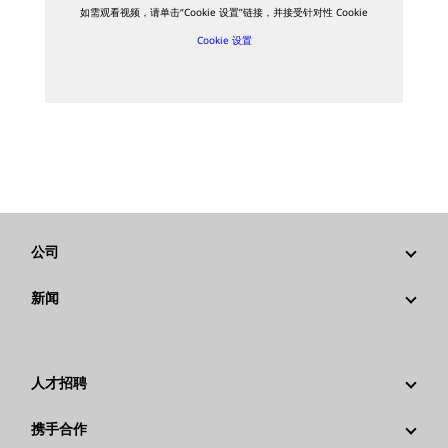
如需观看视频，请单击“Cookie 设置”链接，并接受针对性 Cookie
Cookie 设置
公司
战略
新闻
公司治理
新闻与动态
回首过去：卡特彼勒精彩的历史故事
公司新闻稿
人才招聘
卡特彼勒 基金会
媒体资讯
为什么选择卡特彼勒？
携手合作
行为准则
社交媒体