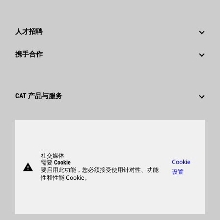
公司治理
新闻与动态
回首过去：卡特彼勒精彩的历史故事
公司新闻稿
人才招聘
卡特彼勒 基金会
媒体资讯
为什么选择卡特彼勒？
携手合作
行为准则
社交媒体
职业领域
员工和退休人员
可持续发展
文化
供应商
创新
CAT 产品与服务
搜索和申请
全球网点
产品
卡特彼勒访客中心
零件
支持
社交媒体
Cookie
需要 Cookie
warning
商品
要启用此功能，您必须接受使用针对性、功能
设置
性和性能 Cookie。
查找卡特彼勒代理商
卡特彼勒客服电话 400-867-0030
Catfinancial.com