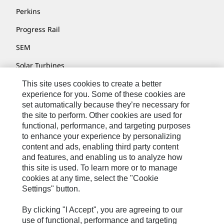
Perkins
Progress Rail
SEM
Solar Turbines
SPM Oil & Gas
This site uses cookies to create a better
experience for you. Some of these cookies are
Turner Powertrain Systems
set automatically because they’re necessary for
the site to perform. Other cookies are used for
functional, performance, and targeting purposes
to enhance your experience by personalizing
联系我们
content and ads, enabling third party content
网站地图
and features, and enabling us to analyze how
this site is used. To learn more or to manage
Cookie Settings
cookies at any time, select the "Cookie
Settings" button.
法律声明
隐私条款
By clicking "I Accept", you are agreeing to our
use of functional, performance and targeting
Cat.com