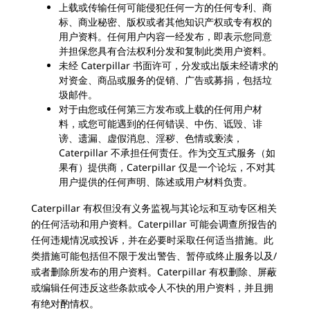
上载或传输任何可能侵犯任何一方的任何专利、商
标、商业秘密、版权或者其他知识产权或专有权的
用户资料。任何用户内容一经发布，即表示您同意
并担保您具有合法权利分发和复制此类用户资料。
未经 Caterpillar 书面许可，分发或出版未经请求的
对资金、商品或服务的促销、广告或募捐，包括垃
圾邮件。
对于由您或任何第三方发布或上载的任何用户材
料，或您可能遇到的任何错误、中伤、诋毁、诽
谤、遗漏、虚假消息、淫秽、色情或亵渎，
Caterpillar 不承担任何责任。作为交互式服务（如
果有）提供商，Caterpillar 仅是一个论坛，不对其
用户提供的任何声明、陈述或用户材料负责。
Caterpillar 有权但没有义务监视与其论坛和互动专区相关
的任何活动和用户资料。Caterpillar 可能会调查所报告的
任何违规情况或投诉，并在必要时采取任何适当措施。此
类措施可能包括但不限于发出警告、暂停或终止服务以及/
或者删除所发布的用户资料。Caterpillar 有权删除、屏蔽
或编辑任何违反这些条款或令人不快的用户资料，并且拥
有绝对酌情权。