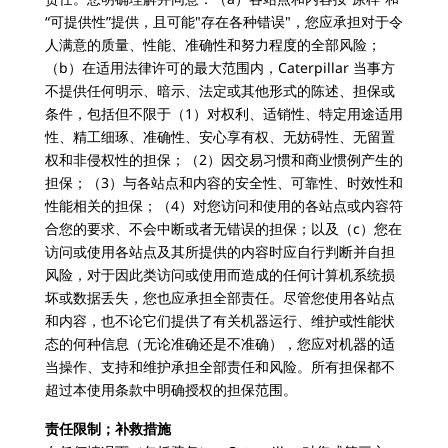
“可提供性”提供，且可能"存在各种错误"，您应承担对于令
人满意的质量、性能、准确性和努力程度的全部风险；
（b）在适用法律许可的最大范围内，Caterpillar 当事方
不提供任何明示、暗示、法定或其他形式的陈述、担保或
条件，包括但不限于（1）对权利、适销性、特定用途适用
性、精工细琢、准确性、安心享有权、无妨碍性、无留置
权和非侵权性的担保；（2）因交易习惯和商业惯例产生的
担保；（3）与各站点和内容的安全性、可靠性、时效性和
性能相关的担保；（4）对您访问和使用的各站点或内容符
合您的要求、不会中断或者无错误的担保；以及（c）您在
访问或使用各站点及其所提供的内容时应自行判断并自担
风险，对于因此类访问或使用而造成的任何计算机系统损
坏或数据丢失，您也应承担全部责任。尽管您使用各站点
和内容，也不论它们提供了有关机器运行、维护或性能状
态的何种信息（无论准确还是不准确），您应对机器的适
当操作、支持和维护承担全部责任和风险。所有担保都不
超过本使用条款中明确授权的担保范围。
责任限制；补救措施