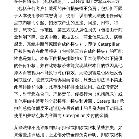
在任何情况下（包括疏忽），Caterpillar 对您或第三方
（包括任何客户）遭受的任何损失概不负责，包括但不限
于因本使用条款或您访问、使用、误用或无法使用任何站
点或内容而引起、招致或产生的直接、间接、附带、特
殊、惩罚性、示范性、第三方或从属性损失（包括由于商
业利润下降、业务中断、数据丢失、商业信息丢失、病毒
感染、系统中断等原因造成的损失），即使 Caterpillar
已被告知存在此类损失（包括第三方造成的损失）的可能
性也是如此。本条下的损失排除独立于本使用条款下提供
的任何补救，并在此等救济未能实现其根本目的或因其他
原因而被视为不能执行时仍有效。无论损害是否因违反合
同或担保、疏忽或其他诉因而引起，只要适用法律不禁止
此等排除和限制，此等限制和排除就适用。在任何情况
下，对于您在合同、严格责任、侵权行为（包括疏忽）或
其他事由中遭受的全部损坏、损失和诉因，Caterpillar 承
担的总赔偿额度不超过您在最近截止的月份内由于访问或
使用相关站点和内容而向 Caterpillar 支付的金额。
某些法律不允许限制默示担保或排除或限制某些损失。如
果这些法律适用，上述部分或全部免责声明、排除或限制