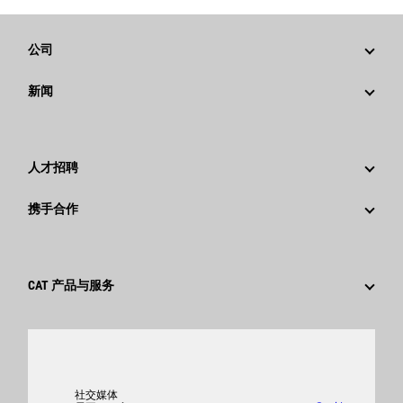
公司
战略
新闻
公司治理
新闻与动态
回首过去：卡特彼勒精彩的历史故事
公司新闻稿
人才招聘
卡特彼勒 基金会
媒体资讯
为什么选择卡特彼勒？
携手合作
行为准则
社交媒体
职业领域
员工和退休人员
可持续发展
文化
供应商
创新
CAT 产品与服务
搜索和申请
全球网点
产品
卡特彼勒访客中心
零件
支持
社交媒体