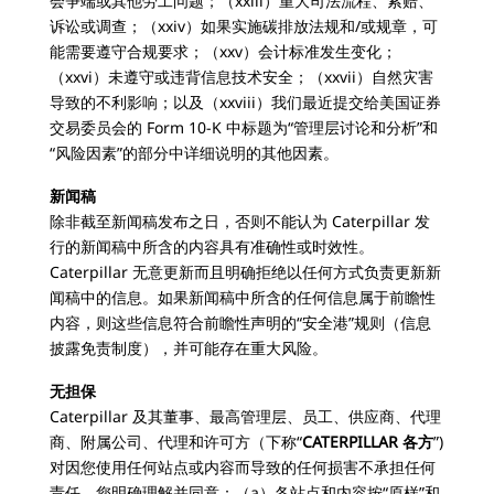
会争端或其他劳工问题；（xxiii）重大司法流程、索赔、
诉讼或调查；（xxiv）如果实施碳排放法规和/或规章，可
能需要遵守合规要求；（xxv）会计标准发生变化；
（xxvi）未遵守或违背信息技术安全；（xxvii）自然灾害
导致的不利影响；以及（xxviii）我们最近提交给美国证券
交易委员会的 Form 10-K 中标题为“管理层讨论和分析”和
“风险因素”的部分中详细说明的其他因素。
新闻稿
除非截至新闻稿发布之日，否则不能认为 Caterpillar 发
行的新闻稿中所含的内容具有准确性或时效性。
Caterpillar 无意更新而且明确拒绝以任何方式负责更新新
闻稿中的信息。如果新闻稿中所含的任何信息属于前瞻性
内容，则这些信息符合前瞻性声明的“安全港”规则（信息
披露免责制度），并可能存在重大风险。
无担保
Caterpillar 及其董事、最高管理层、员工、供应商、代理
商、附属公司、代理和许可方（下称“
CATERPILLAR 各方
”)
对因您使用任何站点或内容而导致的任何损害不承担任何
责任。您明确理解并同意：（a）各站点和内容按“原样”和