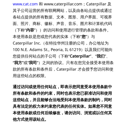
www.cat.com
和 www.caterpillar.com；Caterpillar 及
其子公司运营的所有联网网站，以及由各站点提供或通过
各站点提供的所有数据、文本、图形、用户界面、可视界
面、照片、商标、徽标、声音、音乐、图片和计算机代码
（下称“
内容
”））的访问和使用进行管理的条款和条件。
本使用条款是您或您代表的实体（下称“
您
”）与
Caterpillar Inc.（在特拉华州注册的公司，办公地址为
100 N.E. Adams St., Peoria, IL 61219）以及我们可能向
您提供任何站点的子公司（下称“
Caterpillar
”、“
我们
”、
“
我方
”或“
我司
”）之间的协议。只有在您完全接受本使用条
款的所有条款和条件后，Caterpillar 才会授予您访问和使
用这些站点的权限。
通过访问或使用任何站点，即表示您同意受本使用条款中
所有条款和条件的约束，同时也表示您已获准访问和使用
这些站点，并且能够合法地受到本使用条款的制约，同时
具有法定的权力来约束您代表的任何实体。如果您不同意
本使用条款或任何后续修改，请勿访问、浏览或以任何其
他方式使用该站点。