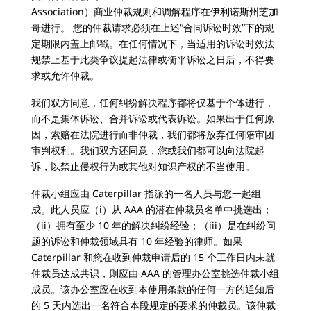
Association）商业仲裁规则和调解程序在伊利诺斯州芝加
哥进行。 您的仲裁请求必须在上述“合同诉讼时效”下的规
定期限内盖上邮戳。在任何情况下，当适用的诉讼时效法
规禁止基于此类争议提起法律或衡平诉讼之日后，不得要
求或允许仲裁。
我们双方同意，任何纠纷解决程序都将仅基于个体进行，
而不是集体诉讼、合并诉讼或代表诉讼。如果出于任何原
因，索赔在法院进行而非仲裁，我们都将放弃任何陪审团
审判权利。我们双方还同意，您或我们都可以向法院起
诉，以禁止侵权行为或其他对知识产权的不当使用。
仲裁小组应由 Caterpillar 指派的一名人员与您一起组
成。此人员应（i）从 AAA 的潜在仲裁员名单中挑选出；
（ii）拥有至少 10 年的解决纠纷经验；（iii）是在纠纷问
题的诉讼和仲裁领域具有 10 年经验的律师。如果
Caterpillar 和您在收到仲裁申请后的 15 个工作日内未就
仲裁员达成共识，则应由 AAA 的管理办公室挑选仲裁小组
成员。该办公室应在收到本使用条款的任何一方的通知后
的 5 天内选出一名符合本段规定的要求的仲裁员。该仲裁