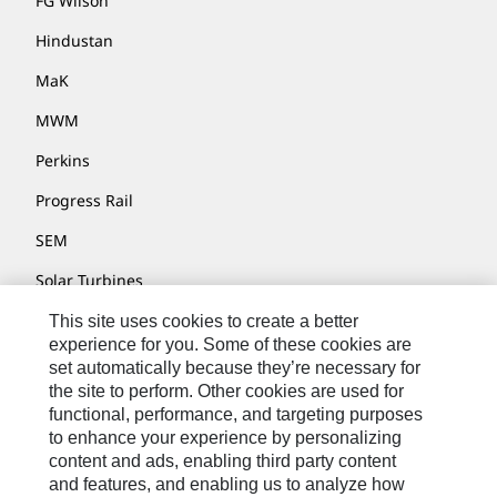
FG Wilson
Hindustan
MaK
MWM
Perkins
Progress Rail
SEM
Solar Turbines
SPM Oil & Gas
This site uses cookies to create a better
experience for you. Some of these cookies are
Turner Powertrain Systems
set automatically because they’re necessary for
the site to perform. Other cookies are used for
functional, performance, and targeting purposes
to enhance your experience by personalizing
联系我们
content and ads, enabling third party content
网站地图
and features, and enabling us to analyze how