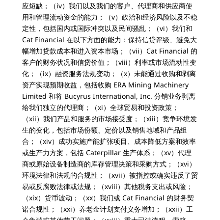
应短缺；（iv）我们以及我们的客户、代理商和供应商使
用和管理流动资金的能力；（v）政治和经济风险以及不稳
定性，包括国内或国际冲突以及民间骚乱；（vi）我们和
Cat Financial 在以下方面的能力：保持信贷评级、避免大
幅增加贷款成本和进入资本市场；（vii）Cat Financial 的
客户的财务状况和信贷价值；（viii）利率或市场流动性变
化；（ix）融资服务法规变动；（x）未能通过收购和剥离
资产实现预期收益，包括收购 ERA Mining Machinery
Limited 和将 Bucyrus International, Inc. 分销业务剥离
给我们独立的代理商；（xi）全球贸易和投资政策；
（xii）我们产品和服务的市场接受度；（xiii）竞争环境发
生的变化，包括市场份额、定价以及销售地域和产品组
合；（xiv）成功实施产能扩张项目、成本降低方案和效率
或生产力方案，包括 Caterpillar 生产体系；（xv）代理
商或原始设备制造商的库存管理决策和采购方式；（xvi）
环境法律和法规的合规性；（xvii）被指控或确实违反了贸
易或反腐败法律或法规；（xviii）其他税务支出或风险；
（xix）货币波动；（xx）我们或 Cat Financial 的财务契
诺合规性；（xxi）养老金计划支付义务增加；（xxii）工