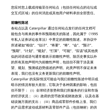
您应对您上载或传输至任何站点（包括任何站点的论坛或
交互式区域）的任何消息或其他用户材料承担全部责任。
前瞻性陈述
各站点以及 Caterpillar 通过任何站点发行的任何文档可
能包含与将来的事件和预期相关的陈述，因此属于《1995
年私人证券诉讼改革法》中界定的前瞻性陈述。本协议中
所述诸如“相信”、“估计”、“将要”、“将”、“会”、“预计”、
“预期”、“计划”、“规划”、“打算”、“可能”、“应该”或其他类
似的词语或语句通常都表示前瞻性声明。除历史事实以外
的所有其他声明均为前瞻性声明，包括但不限于涉及展
望、规划、预测或趋势描述的声明。此类声明不保证未来
表现，我们也没有义务更新我们的前瞻性声明。
Caterpillar 的实际情况可能会与我们前瞻性陈述中明示或
暗示的情况有较大差别，它取决于各种因素的影响，包括
但不限于：（i）全球经济形势和我们所服务的行业和市场
的经济状况；（ii）政府的货币政策或财政政策，以及在基
础设施方面的支出；（iii）商品或零部件价格上涨、我们
的产品需求波动或原材料及零部件产品（包括钢材）的供