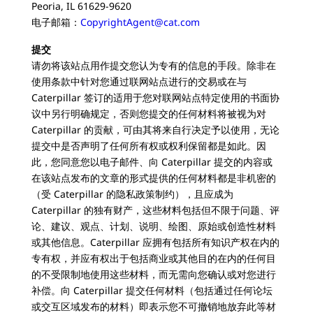
Peoria, IL 61629-9620
电子邮箱：
CopyrightAgent@cat.com
提交
请勿将该站点用作提交您认为专有的信息的手段。除非在
使用条款中针对您通过联网站点进行的交易或在与
Caterpillar 签订的适用于您对联网站点特定使用的书面协
议中另行明确规定，否则您提交的任何材料将被视为对
Caterpillar 的贡献，可由其将来自行决定予以使用，无论
提交中是否声明了任何所有权或权利保留都是如此。因
此，您同意您以电子邮件、向 Caterpillar 提交的内容或
在该站点发布的文章的形式提供的任何材料都是非机密的
（受 Caterpillar 的隐私政策制约），且应成为
Caterpillar 的独有财产，这些材料包括但不限于问题、评
论、建议、观点、计划、说明、绘图、原始或创造性材料
或其他信息。Caterpillar 应拥有包括所有知识产权在内的
专有权，并应有权出于包括商业或其他目的在内的任何目
的不受限制地使用这些材料，而无需向您确认或对您进行
补偿。向 Caterpillar 提交任何材料（包括通过任何论坛
或交互区域发布的材料）即表示您不可撤销地放弃此等材