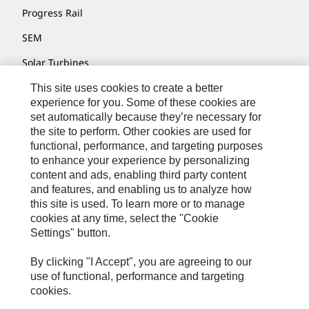
Progress Rail
SEM
Solar Turbines
SPM Oil & Gas
This site uses cookies to create a better
experience for you. Some of these cookies are
Turner Powertrain Systems
set automatically because they’re necessary for
the site to perform. Other cookies are used for
functional, performance, and targeting purposes
to enhance your experience by personalizing
联系我们
content and ads, enabling third party content
网站地图
and features, and enabling us to analyze how
this site is used. To learn more or to manage
Cookie Settings
cookies at any time, select the "Cookie
Settings" button.
法律声明
隐私条款
By clicking "I Accept", you are agreeing to our
use of functional, performance and targeting
Cat.com
cookies.