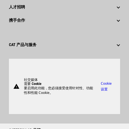
回首过去：卡特彼勒精彩的历史故事
公司新闻稿
人才招聘
卡特彼勒 基金会
媒体资讯
为什么选择卡特彼勒？
携手合作
行为准则
社交媒体
职业领域
员工和退休人员
可持续发展
文化
供应商
创新
CAT 产品与服务
搜索和申请
全球网点
产品
卡特彼勒访客中心
零件
支持
社交媒体
Cookie
需要 Cookie
warning
商品
要启用此功能，您必须接受使用针对性、功能
设置
性和性能 Cookie。
查找卡特彼勒代理商
卡特彼勒客服电话 400-867-0030
Catfinancial.com