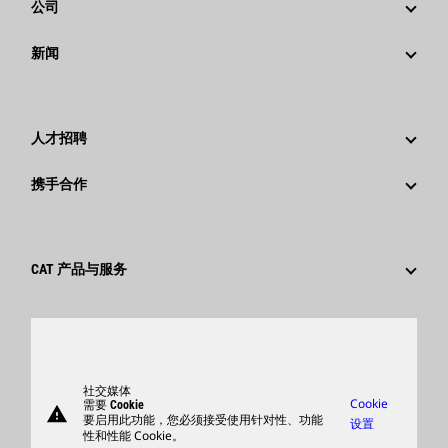
公司
战略
新闻
公司治理
新闻与动态
回首过去：卡特彼勒精彩的历史故事
公司新闻稿
人才招聘
卡特彼勒 基金会
媒体资讯
为什么选择卡特彼勒？
携手合作
行为准则
社交媒体
职业领域
员工和退休人员
可持续发展
文化
供应商
创新
CAT 产品与服务
搜索和申请
全球网点
产品
卡特彼勒访客中心
零件
支持
社交媒体
Cookie
需要 Cookie
warning
商品
要启用此功能，您必须接受使用针对性、功能
设置
性和性能 Cookie。