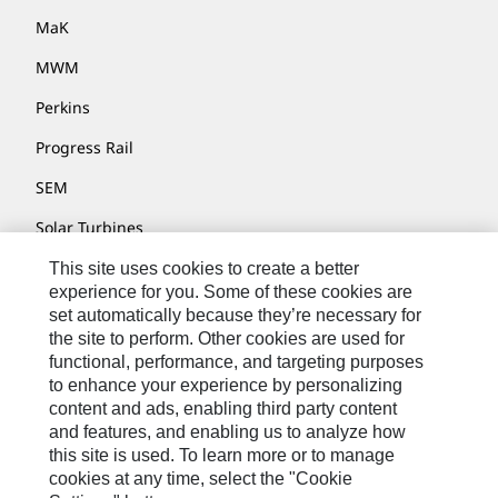
MaK
MWM
Perkins
Progress Rail
SEM
Solar Turbines
SPM Oil & Gas
This site uses cookies to create a better
experience for you. Some of these cookies are
Turner Powertrain Systems
set automatically because they’re necessary for
the site to perform. Other cookies are used for
functional, performance, and targeting purposes
to enhance your experience by personalizing
联系我们
content and ads, enabling third party content
网站地图
and features, and enabling us to analyze how
this site is used. To learn more or to manage
Cookie Settings
cookies at any time, select the "Cookie