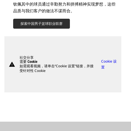
钦佩其中的球员通过辛勤努力和拼搏精神实现梦想，这些
品质与我们客户的做法不谋而合。
探索中国男子篮球职业联赛
社交分享
Cookie 设
需要 Cookie
warning
如需观看视频，请单击“Cookie 设置”链接，并接
置
受针对性 Cookie