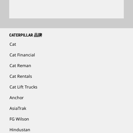
查找卡特彼勒代理商
卡特彼勒客服电话 400-867-0030
Catfinancial.com
CATERPILLAR 品牌
Cat
Cat Financial
Cat Reman
Cat Rentals
Cat Lift Trucks
Anchor
AsiaTrak
FG Wilson
Hindustan