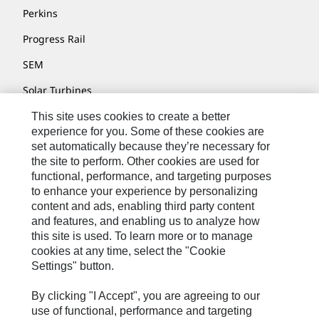
Perkins
Progress Rail
SEM
Solar Turbines
SPM Oil & Gas
This site uses cookies to create a better
experience for you. Some of these cookies are
Turner Powertrain Systems
set automatically because they’re necessary for
the site to perform. Other cookies are used for
functional, performance, and targeting purposes
to enhance your experience by personalizing
联系我们
content and ads, enabling third party content
网站地图
and features, and enabling us to analyze how
this site is used. To learn more or to manage
Cookie Settings
cookies at any time, select the "Cookie
Settings" button.
法律声明
隐私条款
By clicking "I Accept", you are agreeing to our
use of functional, performance and targeting
Cat.com