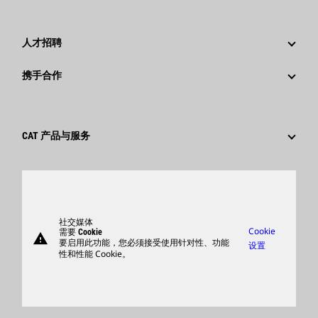
公司治理
新闻与动态
回首过去：卡特彼勒精彩的历史故事
公司新闻稿
人才招聘
卡特彼勒 基金会
媒体资讯
为什么选择卡特彼勒？
携手合作
行为准则
社交媒体
职业领域
员工和退休人员
可持续发展
文化
供应商
创新
CAT 产品与服务
搜索和申请
全球网点
产品
卡特彼勒访客中心
零件
支持
社交媒体
Cookie
需要 Cookie
warning
商品
要启用此功能，您必须接受使用针对性、功能
设置
性和性能 Cookie。
查找卡特彼勒代理商
卡特彼勒客服电话 400-867-0030
Catfinancial.com