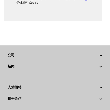
受针对性 Cookie
公司
战略
新闻
公司治理
新闻与动态
回首过去：卡特彼勒精彩的历史故事
公司新闻稿
人才招聘
卡特彼勒 基金会
媒体资讯
为什么选择卡特彼勒？
携手合作
行为准则
社交媒体
职业领域
员工和退休人员
可持续发展