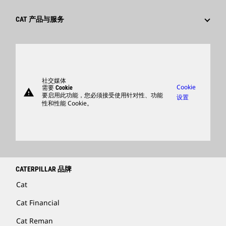
文化
供应商
创新
CAT 产品与服务
搜索和申请
全球网点
产品
卡特彼勒访客中心
零件
支持
社交媒体
Cookie
需要 Cookie
warning
商品
要启用此功能，您必须接受使用针对性、功能
设置
性和性能 Cookie。
查找卡特彼勒代理商
卡特彼勒客服电话 400-867-0030
Catfinancial.com
CATERPILLAR 品牌
Cat
Cat Financial
Cat Reman