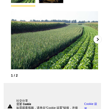
1
/
2
2
/
社交分享
Cookie 设
需要 Cookie
warning
如需观看视频，请单击“Cookie 设置”链接，并接
置