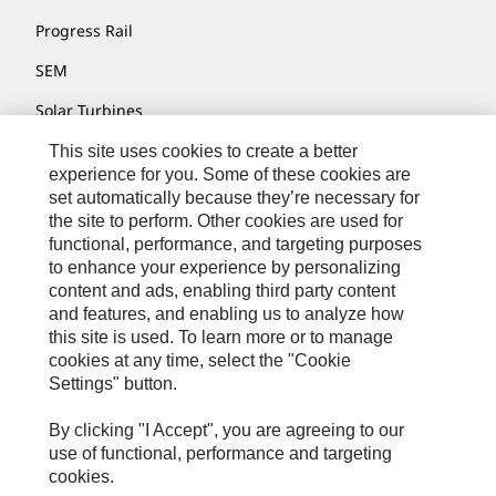
Progress Rail
SEM
Solar Turbines
SPM Oil & Gas
This site uses cookies to create a better
experience for you. Some of these cookies are
Turner Powertrain Systems
set automatically because they’re necessary for
the site to perform. Other cookies are used for
functional, performance, and targeting purposes
to enhance your experience by personalizing
联系我们
content and ads, enabling third party content
网站地图
and features, and enabling us to analyze how
this site is used. To learn more or to manage
Cookie Settings
cookies at any time, select the "Cookie
Settings" button.
法律声明
隐私条款
By clicking "I Accept", you are agreeing to our
use of functional, performance and targeting
Cat.com
cookies.