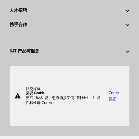
回首过去：卡特彼勒精彩的历史故事
公司新闻稿
人才招聘
卡特彼勒 基金会
媒体资讯
为什么选择卡特彼勒？
携手合作
行为准则
社交媒体
职业领域
员工和退休人员
可持续发展
文化
供应商
创新
CAT 产品与服务
搜索和申请
全球网点
产品
卡特彼勒访客中心
零件
支持
社交媒体
Cookie
需要 Cookie
warning
商品
要启用此功能，您必须接受使用针对性、功能
设置
性和性能 Cookie。
查找卡特彼勒代理商
卡特彼勒客服电话 400-867-0030
Catfinancial.com