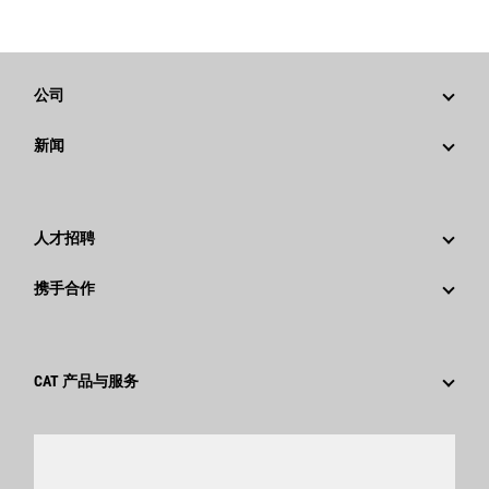
公司
战略
新闻
公司治理
新闻与动态
回首过去：卡特彼勒精彩的历史故事
公司新闻稿
人才招聘
卡特彼勒 基金会
媒体资讯
为什么选择卡特彼勒？
携手合作
行为准则
社交媒体
职业领域
员工和退休人员
可持续发展
文化
供应商
创新
CAT 产品与服务
搜索和申请
全球网点
产品
卡特彼勒访客中心
零件