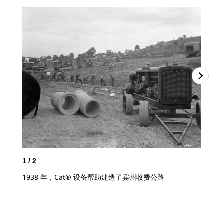
2
/
1
/
2
贯穿
1938 年，Cat® 设备帮助建造了宾州收费公路