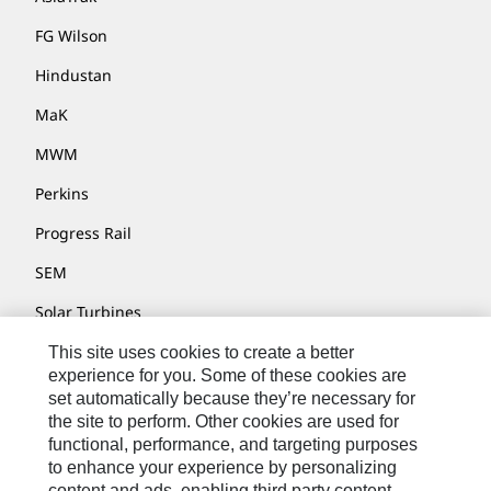
FG Wilson
Hindustan
MaK
MWM
Perkins
Progress Rail
SEM
Solar Turbines
SPM Oil & Gas
This site uses cookies to create a better
experience for you. Some of these cookies are
Turner Powertrain Systems
set automatically because they’re necessary for
the site to perform. Other cookies are used for
functional, performance, and targeting purposes
to enhance your experience by personalizing
联系我们
content and ads, enabling third party content