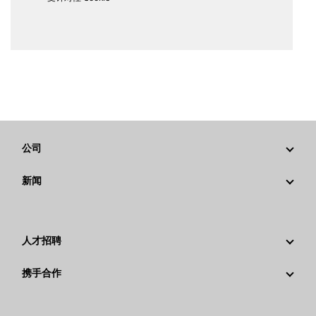
公司
战略
新闻
公司治理
新闻与动态
回首过去：卡特彼勒精彩的历史故事
公司新闻稿
人才招聘
卡特彼勒 基金会
媒体资讯
为什么选择卡特彼勒？
携手合作
行为准则
社交媒体
职业领域
员工和退休人员
可持续发展