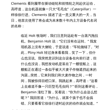
Clements 看到履带在驱动链轮和前惰轮之间起伏运动，
高呼道，这台机器就像一只大“毛毛虫”（Caterpillar）一
样徐徐行进。Clements 描述了这一意义重大的一天，当
日，他首次使用了将会成为未来数十年内土方设备代名词
的名称：
临近 Holt 牧场时，我们注意到远处有一台蒸汽拖拉
机。Benjamin Holt 说：“它们没有在运转。” 我发
现机器上没有大侧轮，于是说道：“车轮抛锚了。”对
此，Pliny Holt 转过身来看着我，笑了一下，但什
么也没说。我突然意识到这台设备在向前行进，但
什么也没说，我想发动机是装在了一艘驳船上，这
艘船正在通过一条似乎被大片麦子作物遮挡起来的
沟渠…突然，它来到我们和大麦作物之间，一时
间，我被惊得目瞪口呆。我跳起来，高呼道：“这看
上去难道不像一只巨型毛毛虫吗？” 听到这番评论，
Benjamin 涨红了脸，笑着说：“你为什么会这么想
呢？” 我回答道：“为什么，就算个孩子也不会搞
错。只要看看它徐徐行进时起伏的动作就会知道。”