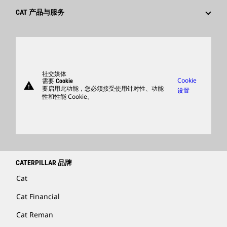
文化
供应商
创新
CAT 产品与服务
搜索和申请
全球网点
产品
卡特彼勒访客中心
零件
支持
社交媒体
Cookie
需要 Cookie
warning
商品
要启用此功能，您必须接受使用针对性、功能
设置
性和性能 Cookie。
查找卡特彼勒代理商
卡特彼勒客服电话 400-867-0030
Catfinancial.com
CATERPILLAR 品牌
Cat
Cat Financial
Cat Reman