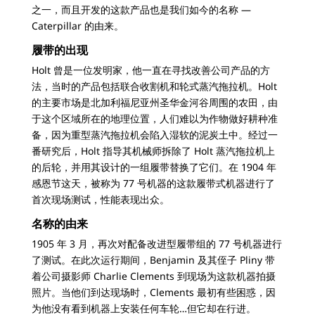
之一，而且开发的这款产品也是我们如今的名称 —
Caterpillar 的由来。
履带的出现
Holt 曾是一位发明家，他一直在寻找改善公司产品的方
法，当时的产品包括联合收割机和轮式蒸汽拖拉机。Holt
的主要市场是北加利福尼亚州圣华金河谷周围的农田，由
于这个区域所在的地理位置，人们难以为作物做好耕种准
备，因为重型蒸汽拖拉机会陷入湿软的泥炭土中。经过一
番研究后，Holt 指导其机械师拆除了 Holt 蒸汽拖拉机上
的后轮，并用其设计的一组履带替换了它们。在 1904 年
感恩节这天，被称为 77 号机器的这款履带式机器进行了
首次现场测试，性能表现出众。
名称的由来
1905 年 3 月，再次对配备改进型履带组的 77 号机器进行
了测试。在此次运行期间，Benjamin 及其侄子 Pliny 带
着公司摄影师 Charlie Clements 到现场为这款机器拍摄
照片。当他们到达现场时，Clements 最初有些困惑，因
为他没有看到机器上安装任何车轮…但它却在行进。