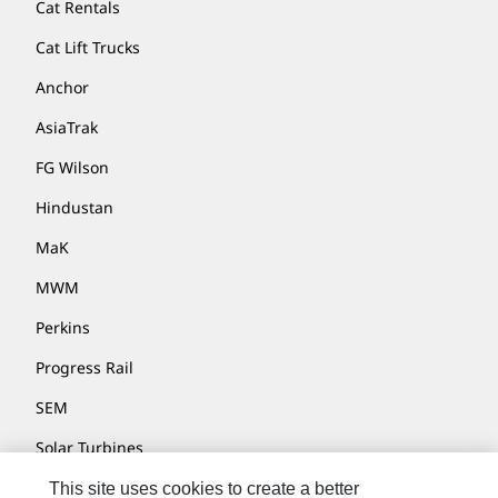
Cat Rentals
Cat Lift Trucks
Anchor
AsiaTrak
FG Wilson
Hindustan
MaK
MWM
Perkins
Progress Rail
SEM
Solar Turbines
SPM Oil & Gas
This site uses cookies to create a better