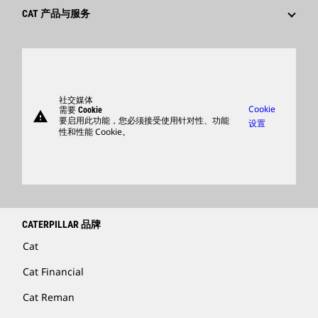
供应商
创新
CAT 产品与服务
搜索和申请
全球网点
产品
卡特彼勒访客中心
零件
支持
社交媒体
Cookie
需要 Cookie
warning
商品
要启用此功能，您必须接受使用针对性、功能
设置
性和性能 Cookie。
查找卡特彼勒代理商
卡特彼勒客服电话 400-867-0030
Catfinancial.com
CATERPILLAR 品牌
Cat
Cat Financial
Cat Reman