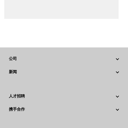
公司
战略
新闻
公司治理
新闻与动态
回首过去：卡特彼勒精彩的历史故事
公司新闻稿
人才招聘
卡特彼勒 基金会
媒体资讯
为什么选择卡特彼勒？
携手合作
行为准则
社交媒体
职业领域
员工和退休人员
可持续发展
文化