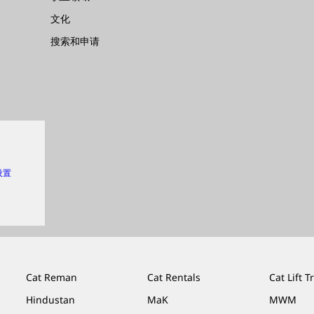
文化
搜索和申请
 设置
Cat Reman
Cat Rentals
Cat Lift T
Hindustan
MaK
MWM