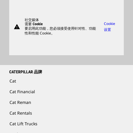
卡特彼勒访客中心
零件
支持
社交媒体
Cookie
需要 Cookie
warning
商品
要启用此功能，您必须接受使用针对性、功能
设置
性和性能 Cookie。
查找卡特彼勒代理商
卡特彼勒客服电话 400-867-0030
Catfinancial.com
CATERPILLAR 品牌
Cat
Cat Financial
Cat Reman
Cat Rentals
Cat Lift Trucks