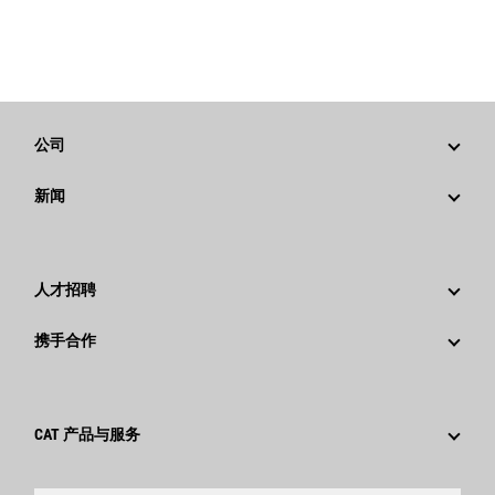
公司
战略
新闻
公司治理
新闻与动态
回首过去：卡特彼勒精彩的历史故事
公司新闻稿
人才招聘
卡特彼勒 基金会
媒体资讯
为什么选择卡特彼勒？
携手合作
行为准则
社交媒体
职业领域
员工和退休人员
可持续发展
文化
供应商
创新
CAT 产品与服务
搜索和申请
全球网点
产品