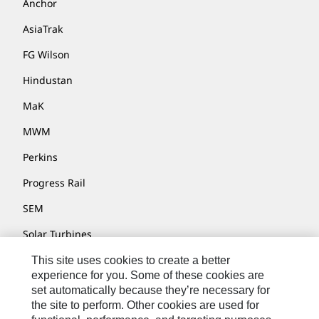
Anchor
AsiaTrak
FG Wilson
Hindustan
MaK
MWM
Perkins
Progress Rail
SEM
Solar Turbines
SPM Oil & Gas
This site uses cookies to create a better
experience for you. Some of these cookies are
Turner Powertrain Systems
set automatically because they’re necessary for
the site to perform. Other cookies are used for