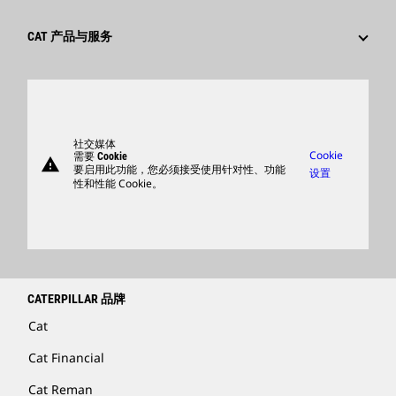
文化
供应商
创新
CAT 产品与服务
搜索和申请
全球网点
产品
卡特彼勒访客中心
零件
支持
社交媒体
Cookie
需要 Cookie
warning
商品
要启用此功能，您必须接受使用针对性、功能
设置
性和性能 Cookie。
查找卡特彼勒代理商
卡特彼勒客服电话 400-867-0030
Catfinancial.com
CATERPILLAR 品牌
Cat
Cat Financial
Cat Reman