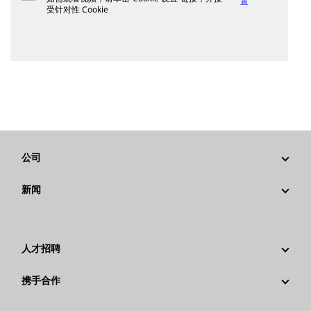
置
受针对性 Cookie
公司
战略
新闻
公司治理
新闻与动态
回首过去：卡特彼勒精彩的历史故事
公司新闻稿
人才招聘
卡特彼勒 基金会
媒体资讯
为什么选择卡特彼勒？
携手合作
行为准则
社交媒体
职业领域
员工和退休人员
可持续发展