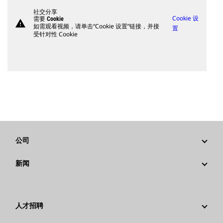
社交分享
Cookie 设
需要 Cookie
warning
如需观看视频，请单击“Cookie 设置”链接，并接
置
受针对性 Cookie
公司
战略
新闻
公司治理
新闻与动态
回首过去：卡特彼勒精彩的历史故事
公司新闻稿
人才招聘
卡特彼勒 基金会
媒体资讯