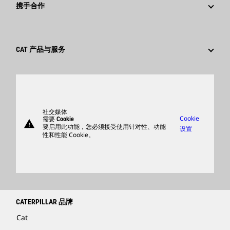
为什么选择卡特彼勒？
携手合作
行为准则
社交媒体
职业领域
员工和退休人员
可持续发展
文化
供应商
创新
CAT 产品与服务
搜索和申请
全球网点
产品
卡特彼勒访客中心
零件
支持
社交媒体
Cookie
需要 Cookie
warning
商品
要启用此功能，您必须接受使用针对性、功能
设置
性和性能 Cookie。
查找卡特彼勒代理商
卡特彼勒客服电话 400-867-0030
Catfinancial.com
CATERPILLAR 品牌
Cat