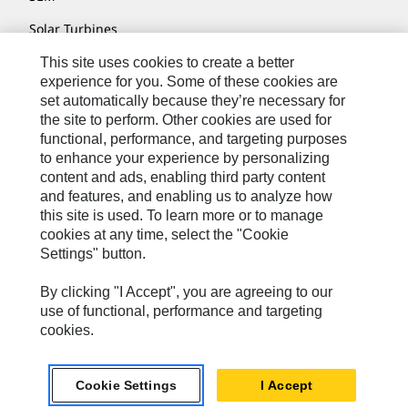
Solar Turbines
SPM Oil & Gas
This site uses cookies to create a better
experience for you. Some of these cookies are
Turner Powertrain Systems
set automatically because they’re necessary for
the site to perform. Other cookies are used for
functional, performance, and targeting purposes
to enhance your experience by personalizing
联系我们
content and ads, enabling third party content
网站地图
and features, and enabling us to analyze how
this site is used. To learn more or to manage
Cookie Settings
cookies at any time, select the "Cookie
Settings" button.
法律声明
隐私条款
By clicking "I Accept", you are agreeing to our
use of functional, performance and targeting
Cat.com
cookies.
2026 卡特彼勒 保留所有权利
Cookie Settings
I Accept