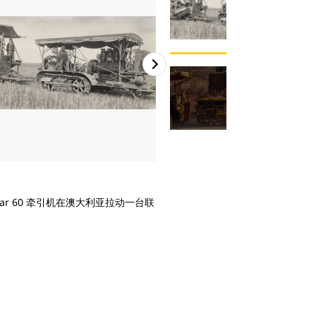
2
/
2
rpillar 60 牵引机在澳大利亚拉动一台联
两台 Cat 793F CMD 自主卡车在 