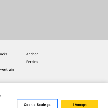
rucks
Anchor
Perkins
owertrain
r
Cookie Settings
I Accept