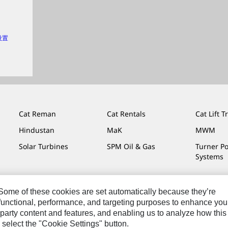
 设置
Cat Reman
Cat Rentals
Cat Lift T
Hindustan
MaK
MWM
Solar Turbines
SPM Oil & Gas
Turner P
Systems
. Some of these cookies are set automatically because they’re
r functional, performance, and targeting purposes to enhance you
私条款
Cat.com
party content and features, and enabling us to analyze how this
 select the "Cookie Settings" button.