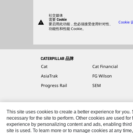
社交媒体
需要 Cookie
warning
Cookie
要启用此功能，您必须接受使用针对性、
功能性和性能 Cookie。
CATERPILLAR 品牌
Cat
Cat Financial
AsiaTrak
FG Wilson
Progress Rail
SEM
This site uses cookies to create a better experience for you
necessary for the site to perform. Other cookies are used fo
联系我们
网站地图
Cookie Settings
法律声明
隐
experience by personalizing content and ads, enabling third 
site is used. To learn more or to manage cookies at any time,