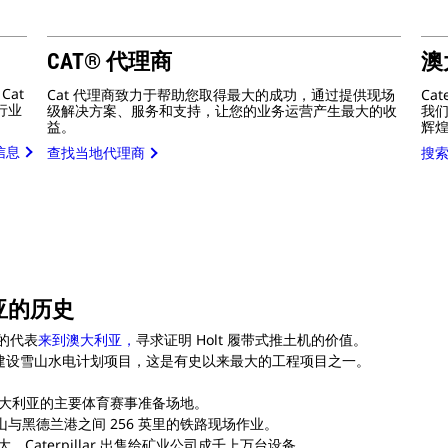
CAT® 代理商
澳
Cat
Cat 代理商致力于帮助您取得最大的成功，通过提供现场
Ca
行业
级解决方案、服务和支持，让您的业务运营产生最大的收
我
益。
辉
多信息
查找当地代理商
搜
利亚的历史
y 的代表
来到澳大利亚，
寻求证明 Holt 履带式推土机的价值。
 机器帮助建设雪山水电计划项目，这是有史以来最大的工程项目之一。
机器为澳大利亚的主要体育赛事准备场地。
在纽曼山与黑德兰港之间 256 英里的铁路现场作业。
Caterpillar 出售给矿业公司成千上万台设备。