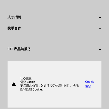
公司治理
新闻与动态
回首过去：卡特彼勒精彩的历史故事
公司新闻稿
人才招聘
卡特彼勒 基金会
媒体资讯
为什么选择卡特彼勒？
携手合作
行为准则
社交媒体
职业领域
员工和退休人员
可持续发展
文化
供应商
创新
CAT 产品与服务
搜索和申请
全球网点
产品
卡特彼勒访客中心
零件
支持
社交媒体
Cookie
需要 Cookie
warning
商品
要启用此功能，您必须接受使用针对性、功能
设置
性和性能 Cookie。
查找卡特彼勒代理商
卡特彼勒客服电话 400-867-0030