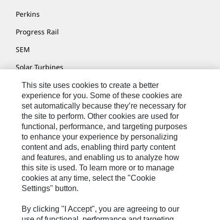
Perkins
Progress Rail
SEM
Solar Turbines
SPM Oil & Gas
This site uses cookies to create a better
experience for you. Some of these cookies are
Turner Powertrain Systems
set automatically because they’re necessary for
the site to perform. Other cookies are used for
functional, performance, and targeting purposes
to enhance your experience by personalizing
联系我们
content and ads, enabling third party content
网站地图
and features, and enabling us to analyze how
this site is used. To learn more or to manage
Cookie Settings
cookies at any time, select the "Cookie
Settings" button.
法律声明
隐私条款
By clicking "I Accept", you are agreeing to our
use of functional, performance and targeting