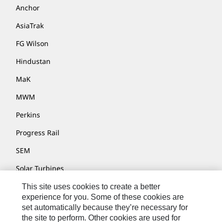
Anchor
AsiaTrak
FG Wilson
Hindustan
MaK
MWM
Perkins
Progress Rail
SEM
Solar Turbines
SPM Oil & Gas
This site uses cookies to create a better
experience for you. Some of these cookies are
Turner Powertrain Systems
set automatically because they’re necessary for
the site to perform. Other cookies are used for