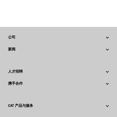
公司
战略
新闻
公司治理
新闻与动态
回首过去：卡特彼勒精彩的历史故事
公司新闻稿
人才招聘
卡特彼勒 基金会
媒体资讯
为什么选择卡特彼勒？
携手合作
行为准则
社交媒体
职业领域
员工和退休人员
可持续发展
文化
供应商
创新
CAT 产品与服务
搜索和申请
全球网点
产品