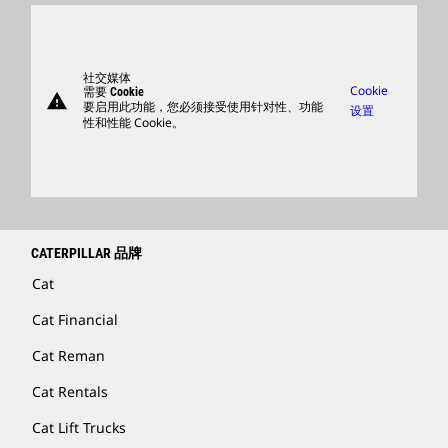
卡特彼勒访客中心
零件
支持
社交媒体
Cookie
需要 Cookie
warning
商品
要启用此功能，您必须接受使用针对性、功能
设置
性和性能 Cookie。
查找卡特彼勒代理商
卡特彼勒客服电话 400-867-0030
Catfinancial.com
CATERPILLAR 品牌
Cat
Cat Financial
Cat Reman
Cat Rentals
Cat Lift Trucks