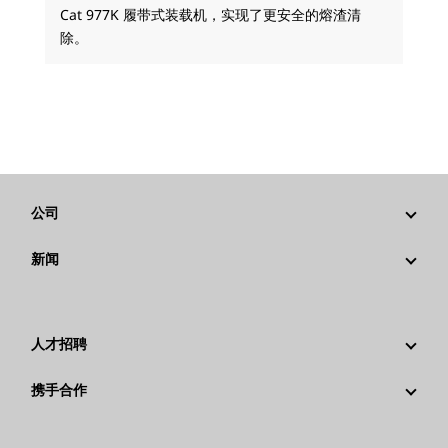
Cat 977K 履带式装载机，实现了更安全的熔渣清
除。
公司
战略
新闻
公司治理
新闻与动态
回首过去：卡特彼勒精彩的历史故事
公司新闻稿
人才招聘
卡特彼勒 基金会
媒体资讯
为什么选择卡特彼勒？
携手合作
行为准则
社交媒体
职业领域
员工和退休人员
可持续发展