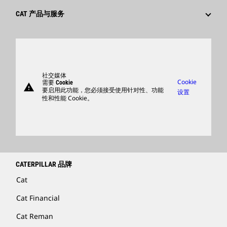
文化
供应商
创新
CAT 产品与服务
搜索和申请
全球网点
产品
卡特彼勒访客中心
零件
支持
社交媒体
Cookie
需要 Cookie
warning
商品
要启用此功能，您必须接受使用针对性、功能
设置
性和性能 Cookie。
查找卡特彼勒代理商
卡特彼勒客服电话 400-867-0030
Catfinancial.com
CATERPILLAR 品牌
Cat
Cat Financial
Cat Reman