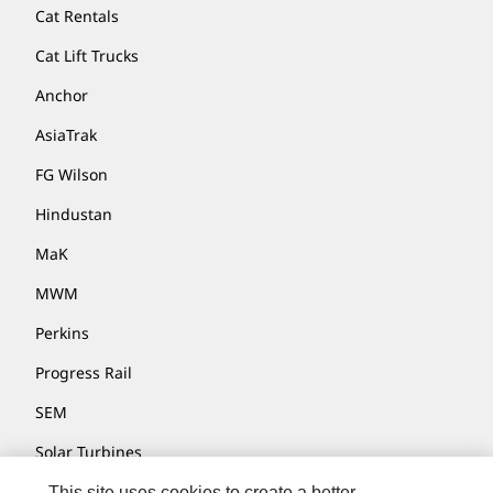
Cat Rentals
Cat Lift Trucks
Anchor
AsiaTrak
FG Wilson
Hindustan
MaK
MWM
Perkins
Progress Rail
SEM
Solar Turbines
SPM Oil & Gas
This site uses cookies to create a better