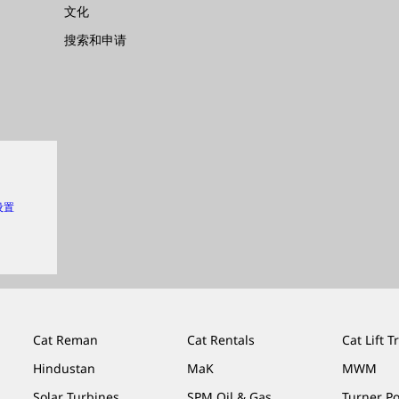
文化
搜索和申请
 设置
Cat Reman
Cat Rentals
Cat Lift T
Hindustan
MaK
MWM
Solar Turbines
SPM Oil & Gas
Turner P