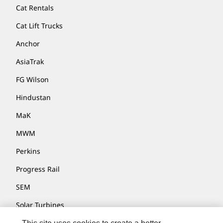
Cat Rentals
Cat Lift Trucks
Anchor
AsiaTrak
FG Wilson
Hindustan
MaK
MWM
Perkins
Progress Rail
SEM
Solar Turbines
SPM Oil & Gas