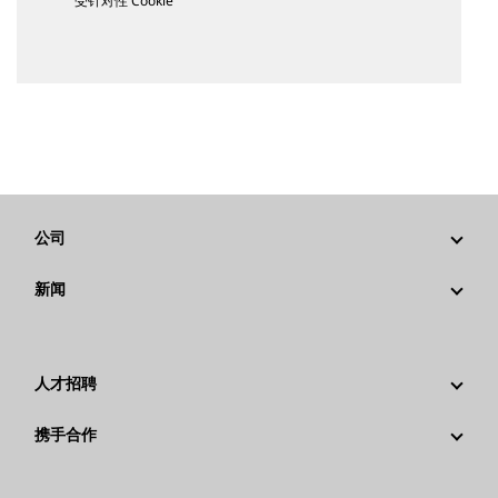
受针对性 Cookie
公司
战略
新闻
公司治理
新闻与动态
回首过去：卡特彼勒精彩的历史故事
公司新闻稿
人才招聘
卡特彼勒 基金会
媒体资讯
为什么选择卡特彼勒？
携手合作
行为准则
社交媒体
职业领域
员工和退休人员
可持续发展