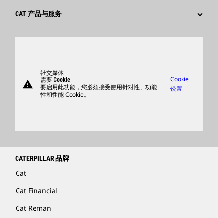
文化
供应商
创新
CAT 产品与服务
搜索和申请
全球网点
产品
卡特彼勒访客中心
零件
支持
社交媒体
Cookie
需要 Cookie
warning
商品
要启用此功能，您必须接受使用针对性、功能
设置
性和性能 Cookie。
查找卡特彼勒代理商
卡特彼勒客服电话 400-867-0030
Catfinancial.com
CATERPILLAR 品牌
Cat
Cat Financial
Cat Reman