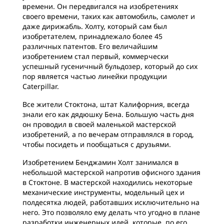
времени. Он передвигался на изобретениях
своего времени, таких как автомобиль, самолет и
даже дирижабль. Холту, который сам был
изобретателем, принадлежало более 45
различных патентов. Его величайшим
изобретением стал первый, коммерчески
успешный гусеничный бульдозер, который до сих
пор является частью линейки продукции
Caterpillar.
Все жители Стоктона, штат Калифорния, всегда
знали его как дядюшку Бена. Большую часть дня
он проводил в своей маленькой мастерской
изобретений, а по вечерам отправлялся в город,
чтобы посидеть и пообщаться с друзьями.
Изобретением Бенджамин Холт занимался в
небольшой мастерской напротив офисного здания
в Стоктоне. В мастерской находились некоторые
механические инструменты, модельный цех и
полдесятка людей, работавших исключительно на
него. Это позволяло ему делать что угодно в плане
разработки инженерных идей, которые, по его