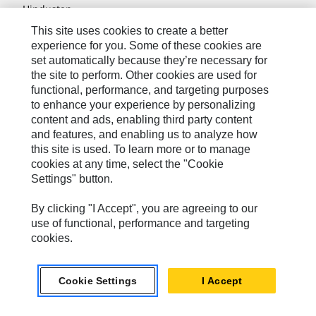
Hindustan
This site uses cookies to create a better
MaK
experience for you. Some of these cookies are
MWM
set automatically because they’re necessary for
the site to perform. Other cookies are used for
Perkins
functional, performance, and targeting purposes
to enhance your experience by personalizing
Progress Rail
content and ads, enabling third party content
and features, and enabling us to analyze how
SEM
this site is used. To learn more or to manage
Solar Turbines
cookies at any time, select the "Cookie
Settings" button.
SPM Oil & Gas
By clicking "I Accept", you are agreeing to our
Turner Powertrain Systems
use of functional, performance and targeting
cookies.
Контакты
Cookie Settings
I Accept
Карта Сайта
Cookie Settings