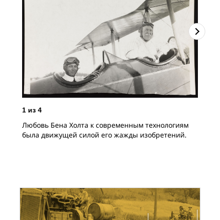
2
и
1
из
4
При
Любовь Бена Холта к современным технологиям
была движущей силой его жажды изобретений.