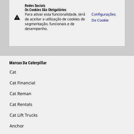
Suporte
Redes Sociais
Os Cookies São Obrigatórios
Para ativar esta funcionalidade, terá
Configurações
warning
Merchandise
de aceitar a utilização de cookies de
De Cookie
segmentação, funcionais e de
Encontrar Um Revendedor
desempenho.
Marcas Da Caterpillar
Cat
Cat Financial
Cat Reman
Cat Rentals
Cat Lift Trucks
Anchor