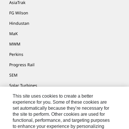
AsiaTrak
FG Wilson
Hindustan
MaK
MWM
Perkins
Progress Rail
SEM
Solar Turbines
SPM Oil & Gas
This site uses cookies to create a better
experience for you. Some of these cookies are
Turner Powertrain Systems
set automatically because they’re necessary for
the site to perform. Other cookies are used for
functional, performance, and targeting purposes
to enhance your experience by personalizing
Fale Conosco