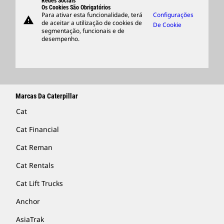
Suporte
Redes Sociais
Os Cookies São Obrigatórios
Para ativar esta funcionalidade, terá
Configurações
warning
Merchandise
de aceitar a utilização de cookies de
De Cookie
segmentação, funcionais e de
Encontrar Um Revendedor
desempenho.
Marcas Da Caterpillar
Cat
Cat Financial
Cat Reman
Cat Rentals
Cat Lift Trucks
Anchor
AsiaTrak