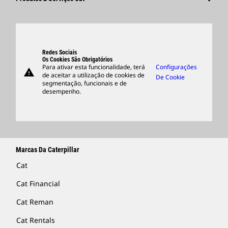
Pesquisar E Candidatar-Se
Locais Globais
Produtos
Centro De Visitantes E Museu
Peças
Suporte
Redes Sociais
Os Cookies São Obrigatórios
Para ativar esta funcionalidade, terá
Configurações
warning
Merchandise
de aceitar a utilização de cookies de
De Cookie
segmentação, funcionais e de
Encontrar Um Revendedor
desempenho.
Marcas Da Caterpillar
Cat
Cat Financial
Cat Reman
Cat Rentals