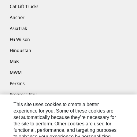
Cat Lift Trucks
Anchor
AsiaTrak
FG Wilson
Hindustan
MaK
MWM
Perkins
Progress Rail
This site uses cookies to create a better
SEM
experience for you. Some of these cookies are
Solar Turbines
set automatically because they’re necessary for
the site to perform. Other cookies are used for
SPM Oil & Gas
functional, performance, and targeting purposes
to enhance your experience by personalizing