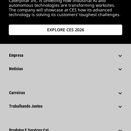
Caterpillar Inc. is unveiling how Industrial AI and
autonomous technologies are transforming worksites.
The company will showcase at CES how its advanced
technology is solving its customers’ toughest challenges.
EXPLORE CES 2026
Empresa
Estratégia
Notícias
Governança
Notícias E Recursos
Histórico
Comunicados À Imprensa Corporativos
Carreiras
Fundação Caterpillar
Informações Para A Imprensa
Por Que A Caterpillar?
Trabalhando Juntos
Código De Conduta
Redes Sociais
Áreas De Carreira
Funcionários E Aposentados
Sustentabilidade
Cultura
Fornecedores
Inovação
Produtos E Serviços Cat