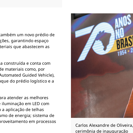
u também um novo prédio de
rações, garantindo espaço
teriais que abastecem as
a construída e conta com
de materiais como, por
utomated Guided Vehicle),
que do prédio logístico e a
para atender as melhores
de iluminação em LED com
 a aplicação de telhas
umo de energia; sistema de
proveitamento em processos
Carlos Alexandre de Oliveira
cerimônia de inauguração