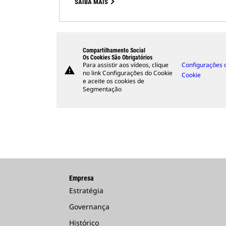
SAIBA MAIS
Compartilhamento Social
Os Cookies São Obrigatórios
Para assistir aos vídeos, clique
Configurações 
warning
no link Configurações do Cookie
Cookie
e aceite os cookies de
Segmentação
Empresa
Estratégia
Governança
Histórico