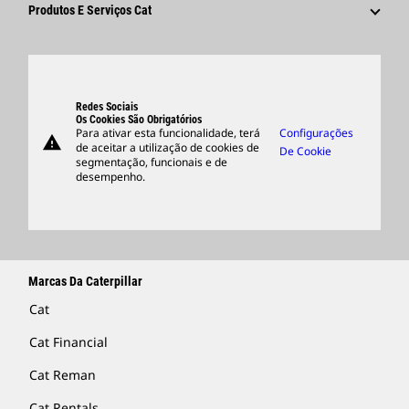
Fornecedores
Inovação
Produtos E Serviços Cat
Pesquisar E Candidatar-Se
Locais Globais
Produtos
Centro De Visitantes E Museu
Peças
Suporte
Redes Sociais
Os Cookies São Obrigatórios
Para ativar esta funcionalidade, terá
Configurações
warning
Merchandise
de aceitar a utilização de cookies de
De Cookie
segmentação, funcionais e de
Encontrar Um Revendedor
desempenho.
Marcas Da Caterpillar
Cat
Cat Financial
Cat Reman
Cat Rentals