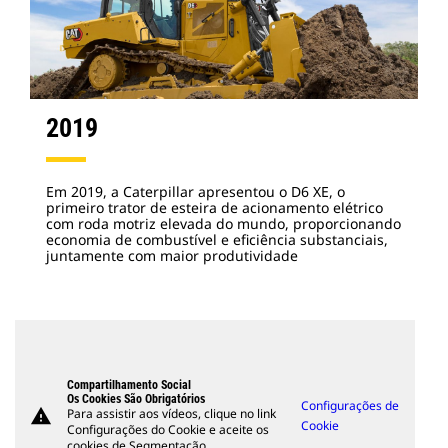
2019
Em 2019, a Caterpillar apresentou o D6 XE, o
primeiro trator de esteira de acionamento elétrico
com roda motriz elevada do mundo, proporcionando
economia de combustível e eficiência substanciais,
juntamente com maior produtividade
Compartilhamento Social
Os Cookies São Obrigatórios
Configurações de
warning
Para assistir aos vídeos, clique no link
Cookie
Configurações do Cookie e aceite os
cookies de Segmentação