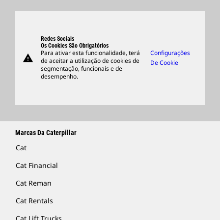
Locais Globais
Produtos
Centro De Visitantes E Museu
Peças
Suporte
Redes Sociais
Os Cookies São Obrigatórios
Para ativar esta funcionalidade, terá
Configurações
warning
Merchandise
de aceitar a utilização de cookies de
De Cookie
segmentação, funcionais e de
Encontrar Um Revendedor
desempenho.
Marcas Da Caterpillar
Cat
Cat Financial
Cat Reman
Cat Rentals
Cat Lift Trucks