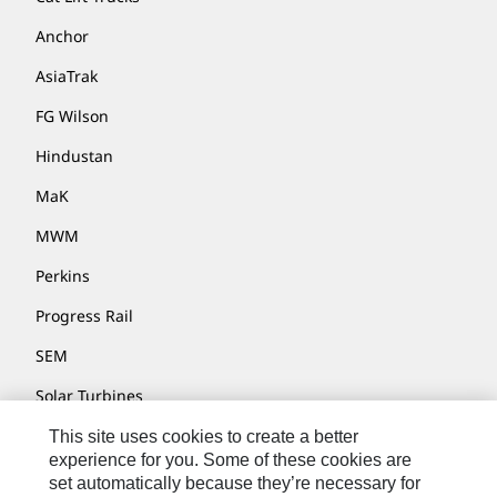
Anchor
AsiaTrak
FG Wilson
Hindustan
MaK
MWM
Perkins
Progress Rail
SEM
Solar Turbines
SPM Oil & Gas
This site uses cookies to create a better
experience for you. Some of these cookies are
Turner Powertrain Systems
set automatically because they’re necessary for