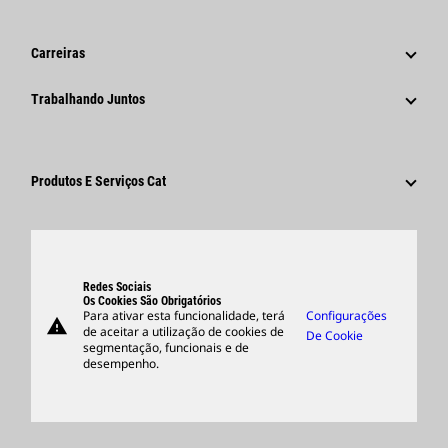
Notícias E Recursos
Histórico
Comunicados À Imprensa Corporativos
Carreiras
Fundação Caterpillar
Informações Para A Imprensa
Por Que A Caterpillar?
Trabalhando Juntos
Código De Conduta
Redes Sociais
Áreas De Carreira
Funcionários E Aposentados
Sustentabilidade
Cultura
Fornecedores
Inovação
Produtos E Serviços Cat
Pesquisar E Candidatar-Se
Locais Globais
Produtos
Centro De Visitantes E Museu
Peças
Suporte
Redes Sociais
Os Cookies São Obrigatórios
Para ativar esta funcionalidade, terá
Configurações
warning
Merchandise
de aceitar a utilização de cookies de
De Cookie
segmentação, funcionais e de
Encontrar Um Revendedor
desempenho.