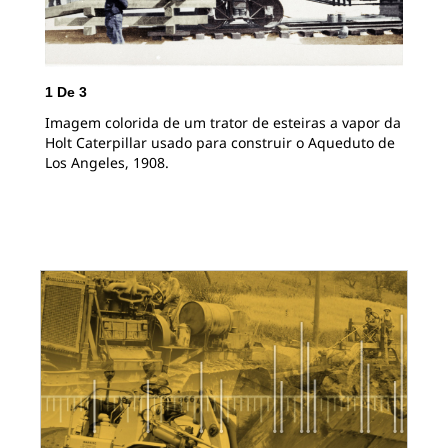
2
D
O t
pux
de 
1
De
3
Imagem colorida de um trator de esteiras a vapor da
Holt Caterpillar usado para construir o Aqueduto de
Los Angeles, 1908.