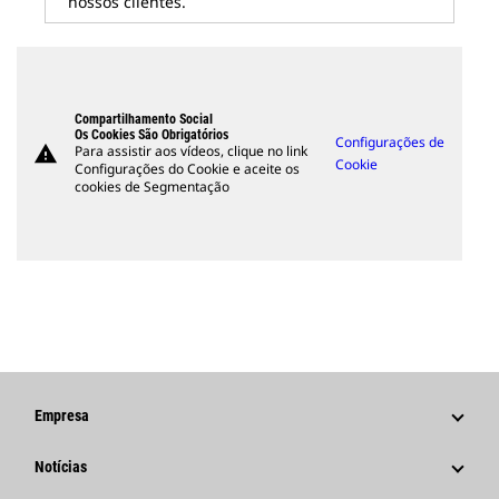
nossos clientes.
Compartilhamento Social
Os Cookies São Obrigatórios
Configurações de
warning
Para assistir aos vídeos, clique no link
Cookie
Configurações do Cookie e aceite os
cookies de Segmentação
Empresa
Estratégia
Notícias
Governança