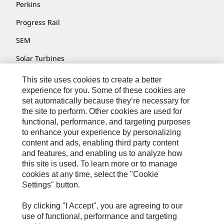
Perkins
Progress Rail
SEM
Solar Turbines
SPM Oil & Gas
This site uses cookies to create a better
experience for you. Some of these cookies are
Turner Powertrain Systems
set automatically because they’re necessary for
the site to perform. Other cookies are used for
functional, performance, and targeting purposes
to enhance your experience by personalizing
Fale Conosco
content and ads, enabling third party content
Mapa Do Local
and features, and enabling us to analyze how
this site is used. To learn more or to manage
Cookie Settings
cookies at any time, select the "Cookie
Termos De Uso
Settings" button.
Privacidade
By clicking "I Accept", you are agreeing to our
Cat.com
use of functional, performance and targeting