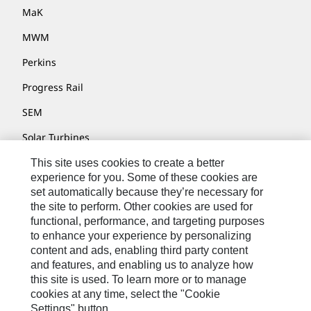
MaK
MWM
Perkins
Progress Rail
SEM
Solar Turbines
SPM Oil & Gas
This site uses cookies to create a better
experience for you. Some of these cookies are
Turner Powertrain Systems
set automatically because they’re necessary for
the site to perform. Other cookies are used for
functional, performance, and targeting purposes
to enhance your experience by personalizing
Fale Conosco
content and ads, enabling third party content
Mapa Do Local
and features, and enabling us to analyze how
this site is used. To learn more or to manage
Cookie Settings
cookies at any time, select the "Cookie
Settings" button.
Termos De Uso