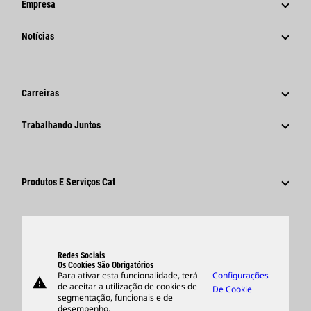
Empresa
Estratégia
Notícias
Governança
Notícias E Recursos
Histórico
Comunicados À Imprensa Corporativos
Carreiras
Fundação Caterpillar
Informações Para A Imprensa
Por Que A Caterpillar?
Trabalhando Juntos
Código De Conduta
Redes Sociais
Áreas De Carreira
Funcionários E Aposentados
Sustentabilidade
Cultura
Fornecedores
Inovação
Produtos E Serviços Cat
Pesquisar E Candidatar-Se
Locais Globais
Produtos
Centro De Visitantes E Museu
Peças
Suporte
Redes Sociais
Os Cookies São Obrigatórios
Para ativar esta funcionalidade, terá
Configurações
warning
Merchandise
de aceitar a utilização de cookies de
De Cookie
segmentação, funcionais e de
Encontrar Um Revendedor
desempenho.