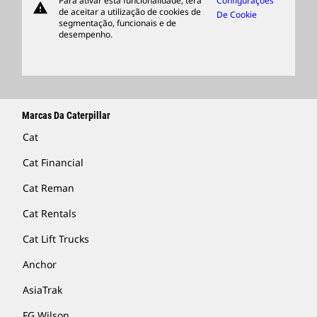
Para ativar esta funcionalidade, terá
Configurações
warning
Merchandise
de aceitar a utilização de cookies de
De Cookie
segmentação, funcionais e de
Encontrar Um Revendedor
desempenho.
Marcas Da Caterpillar
Cat
Cat Financial
Cat Reman
Cat Rentals
Cat Lift Trucks
Anchor
AsiaTrak
FG Wilson