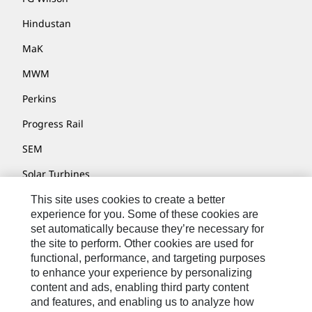
Hindustan
MaK
MWM
Perkins
Progress Rail
SEM
Solar Turbines
SPM Oil & Gas
This site uses cookies to create a better
experience for you. Some of these cookies are
Turner Powertrain Systems
set automatically because they’re necessary for
the site to perform. Other cookies are used for
functional, performance, and targeting purposes
to enhance your experience by personalizing
Fale Conosco
content and ads, enabling third party content
Mapa Do Local
and features, and enabling us to analyze how