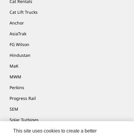
Cat Rentals
Cat Lift Trucks
Anchor
AsiaTrak
FG Wilson
Hindustan
MaK
MWM
Perkins
Progress Rail
SEM
Solar Turbines
SPM Oil & Gas
This site uses cookies to create a better