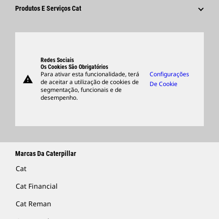
Fornecedores
Inovação
Produtos E Serviços Cat
Pesquisar E Candidatar-Se
Locais Globais
Produtos
Centro De Visitantes E Museu
Peças
Suporte
Redes Sociais
Os Cookies São Obrigatórios
Para ativar esta funcionalidade, terá
Configurações
warning
Merchandise
de aceitar a utilização de cookies de
De Cookie
segmentação, funcionais e de
Encontrar Um Revendedor
desempenho.
Marcas Da Caterpillar
Cat
Cat Financial
Cat Reman