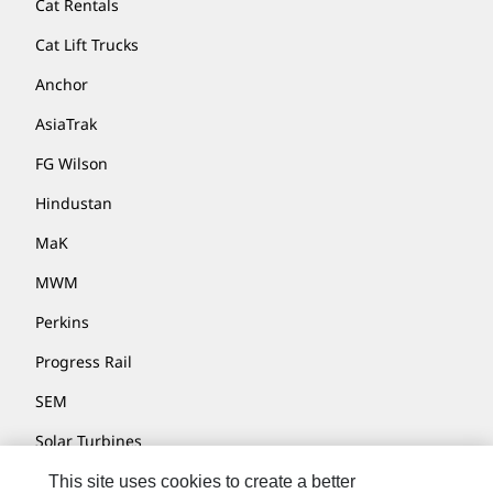
Cat Rentals
Cat Lift Trucks
Anchor
AsiaTrak
FG Wilson
Hindustan
MaK
MWM
Perkins
Progress Rail
SEM
Solar Turbines
SPM Oil & Gas
This site uses cookies to create a better