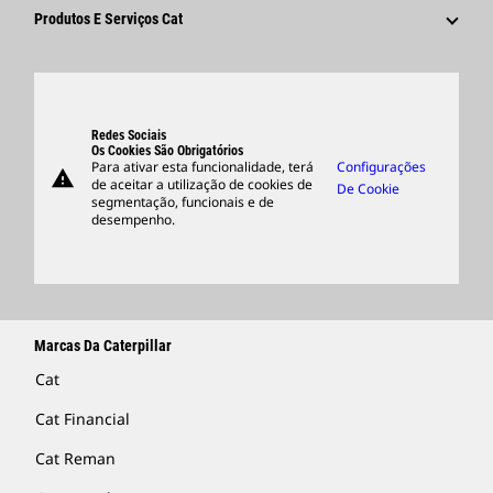
Fornecedores
Inovação
Produtos E Serviços Cat
Pesquisar E Candidatar-Se
Locais Globais
Produtos
Centro De Visitantes E Museu
Peças
Suporte
Redes Sociais
Os Cookies São Obrigatórios
Para ativar esta funcionalidade, terá
Configurações
warning
Merchandise
de aceitar a utilização de cookies de
De Cookie
segmentação, funcionais e de
Encontrar Um Revendedor
desempenho.
Marcas Da Caterpillar
Cat
Cat Financial
Cat Reman