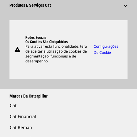
Fornecedores
Inovação
Produtos E Serviços Cat
Pesquisar E Candidatar-Se
Locais Globais
Produtos
Centro De Visitantes E Museu
Peças
Suporte
Redes Sociais
Os Cookies São Obrigatórios
Para ativar esta funcionalidade, terá
Configurações
warning
Merchandise
de aceitar a utilização de cookies de
De Cookie
segmentação, funcionais e de
Encontrar Um Revendedor
desempenho.
Marcas Da Caterpillar
Cat
Cat Financial
Cat Reman