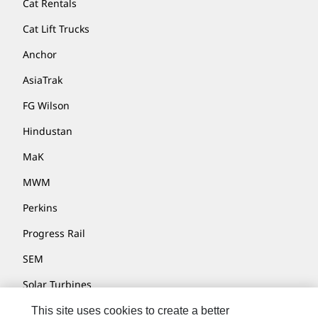
Cat Rentals
Cat Lift Trucks
Anchor
AsiaTrak
FG Wilson
Hindustan
MaK
MWM
Perkins
Progress Rail
SEM
Solar Turbines
SPM Oil & Gas
This site uses cookies to create a better