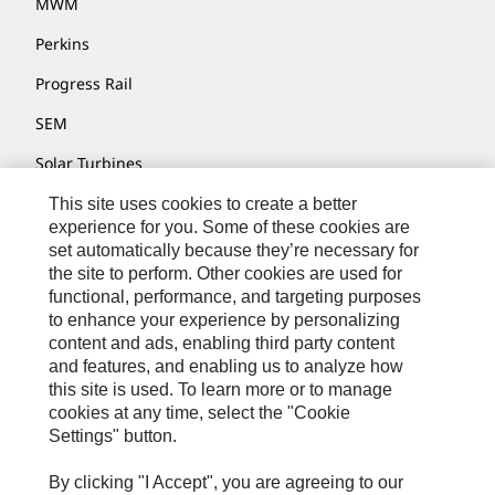
MWM
Perkins
Progress Rail
SEM
Solar Turbines
SPM Oil & Gas
This site uses cookies to create a better
experience for you. Some of these cookies are
Turner Powertrain Systems
set automatically because they’re necessary for
the site to perform. Other cookies are used for
functional, performance, and targeting purposes
to enhance your experience by personalizing
Fale Conosco
content and ads, enabling third party content
Mapa Do Local
and features, and enabling us to analyze how
this site is used. To learn more or to manage
Cookie Settings
cookies at any time, select the "Cookie
Settings" button.
Termos De Uso
Privacidade
By clicking "I Accept", you are agreeing to our