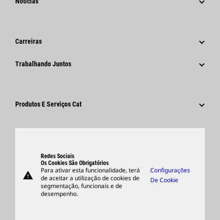
Notícias
Governança
Notícias E Recursos
Histórico
Comunicados À Imprensa Corporativos
Carreiras
Fundação Caterpillar
Informações Para A Imprensa
Por Que A Caterpillar?
Trabalhando Juntos
Código De Conduta
Redes Sociais
Áreas De Carreira
Funcionários E Aposentados
Sustentabilidade
Cultura
Fornecedores
Inovação
Produtos E Serviços Cat
Pesquisar E Candidatar-Se
Locais Globais
Produtos
Centro De Visitantes E Museu
Peças
Suporte
Redes Sociais
Os Cookies São Obrigatórios
Para ativar esta funcionalidade, terá
Configurações
warning
Merchandise
de aceitar a utilização de cookies de
De Cookie
segmentação, funcionais e de
Encontrar Um Revendedor
desempenho.