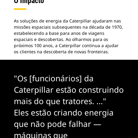
O Impacto
As soluções de energia da Caterpillar ajudaram nas
missões espaciais subsequentes na década de 1970,
estabelecendo a base para anos de viagens
espaciais e descobertas. Ao olharmos para os
próximos 100 anos, a Caterpillar continua a ajudar
os clientes na descoberta de novas fronteiras.
"Os [funcionários] da
Caterpillar estão construindo
mais do que tratores. ..."
Eles estão criando energia
que não pode falhar —
máquinas que