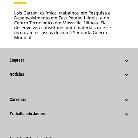
Lois Garton, química, trabalhou em Pesquisa e
Desenvolvimento em East Peoria, Illinois, e no
Centro Tecnológico em Mossville, Illinois. Ela
desenvolveu substitutos para materiais que se
tornaram escassos devido à Segunda Guerra
Mundial.
Empresa
Estratégia
Notícias
Governança
Notícias E Recursos
Histórico
Comunicados À Imprensa Corporativos
Carreiras
Fundação Caterpillar
Informações Para A Imprensa
Por Que A Caterpillar?
Trabalhando Juntos
Código De Conduta
Redes Sociais
Áreas De Carreira
Funcionários E Aposentados
Sustentabilidade
Cultura
Fornecedores
Inovação