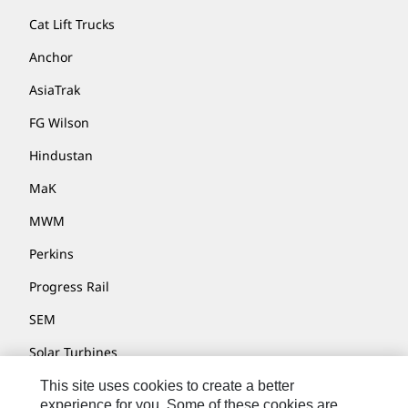
Cat Lift Trucks
Anchor
AsiaTrak
FG Wilson
Hindustan
MaK
MWM
Perkins
Progress Rail
SEM
Solar Turbines
SPM Oil & Gas
This site uses cookies to create a better
experience for you. Some of these cookies are