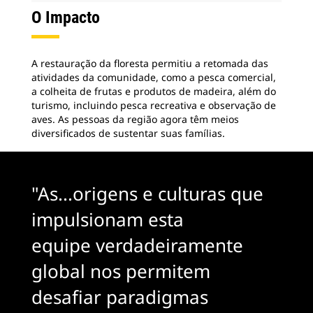
O Impacto
A restauração da floresta permitiu a retomada das
atividades da comunidade, como a pesca comercial,
a colheita de frutas e produtos de madeira, além do
turismo, incluindo pesca recreativa e observação de
aves. As pessoas da região agora têm meios
diversificados de sustentar suas famílias.
"As...origens e culturas que
impulsionam esta
equipe verdadeiramente
global nos permitem
desafiar paradigmas