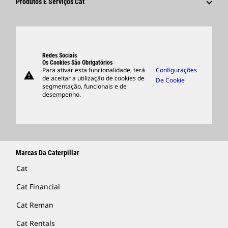
Produtos E Serviços Cat
Pesquisar E Candidatar-Se
Locais Globais
Produtos
Centro De Visitantes E Museu
Peças
Suporte
Redes Sociais
Os Cookies São Obrigatórios
Para ativar esta funcionalidade, terá
Configurações
warning
Merchandise
de aceitar a utilização de cookies de
De Cookie
segmentação, funcionais e de
Encontrar Um Revendedor
desempenho.
Marcas Da Caterpillar
Cat
Cat Financial
Cat Reman
Cat Rentals