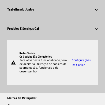
Fundação Caterpillar
Informações Para A Imprensa
Por Que A Caterpillar?
Trabalhando Juntos
Código De Conduta
Redes Sociais
Áreas De Carreira
Funcionários E Aposentados
Sustentabilidade
Cultura
Fornecedores
Inovação
Produtos E Serviços Cat
Pesquisar E Candidatar-Se
Locais Globais
Produtos
Centro De Visitantes E Museu
Peças
Suporte
Redes Sociais
Os Cookies São Obrigatórios
Para ativar esta funcionalidade, terá
Configurações
warning
Merchandise
de aceitar a utilização de cookies de
De Cookie
segmentação, funcionais e de
Encontrar Um Revendedor
desempenho.
Marcas Da Caterpillar