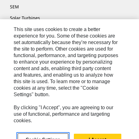
SEM
Solar Turbines
SPM Oil & Gas
This site uses cookies to create a better
experience for you. Some of these cookies are
Turner Powertrain Systems
set automatically because they’re necessary for
the site to perform. Other cookies are used for
functional, performance, and targeting purposes
to enhance your experience by personalizing
Fale Conosco
content and ads, enabling third party content
Mapa Do Local
and features, and enabling us to analyze how
this site is used. To learn more or to manage
Cookie Settings
cookies at any time, select the "Cookie
Settings" button.
Termos De Uso
Privacidade
By clicking "I Accept", you are agreeing to our
use of functional, performance and targeting
Cat.com
cookies.
Caterpillar © 2026. Todos os direitos reservados.